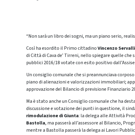
“Non sarà un libro dei sogni, ma un piano serio, realist
Così ha esordito il Primo cittadino
Vincenzo Servalli
di Città di Cava de’ Tirreni, nello spiegare quelle che
pubblici 2016/18 votate con esito positivo dall’Assise
Un consiglio comunale che si preannunciava corposo d
piano di alienazioni e valorizzazioni immobiliari; ap
approvazione del Bilancio di previsione Finanziario 20
Ma è stato anche un Consiglio comunale che ha destat
discussione e votazione dei punti in questione, il si
rimodulazione di Giunta
: la delega alle Attività Pr
Bastolla
, ma passerà all’assessore al Bilancio, Pr
mentre a Bastolla passerà la delega ai Lavori Pubblic