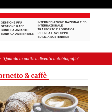
tica diventa autobiografia"
ornetto & caffè