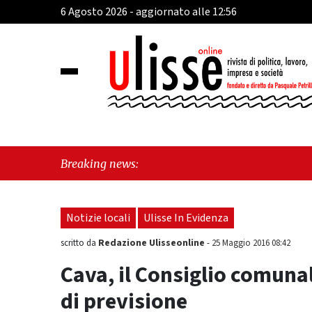
6 Agosto 2026 - aggiornato alle 12:56
"H
Breaking news:
Notizie locali
Ulisse In Evidenza
Redazione Ulisseonline
scritto da
-
25 Maggio 2016 08:42
Cava, il Consiglio comunal
di previsione