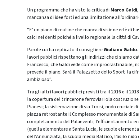
Un programma che ha visto la critica di
Marco Galdi
mancanza di idee forti ed una limitazione all’ordinari
“E’ un piano di routine che manca di visione ed è di ba
calci nei denti poiché a livello regionale la città di Ca
Parole cui ha replicato il consigliere
Giuliano Galdo
lavori pubblici rispettano gli indirizzi che ci siamo d
Francesco, che Galdi vede come improcrastinabile, n
prevede il piano. Sarà il Palazzetto dello Sport la c
ambizioso”.
Tra gli altri lavori pubblici previsti tra il 2016 e il 2
la copertura del trincerone ferroviari ola costruzione
Pianesi; la sistemazione di via Troisi, nodo cruciale di 
piazza retrostante il Complesso monumentale di San G
completamento del Palaeventi, l’efficientamento ene
(quella elementare a Santa Lucia, le scuole element
dell’Annunziata, la scuola media Balzico, l’asilo nido 