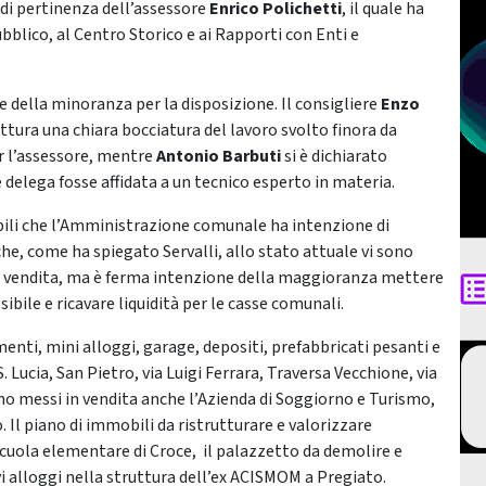
 di pertinenza dell’assessore
Enrico Polichetti
, il quale ha
ubblico, al Centro Storico e ai Rapporti con Enti e
della minoranza per la disposizione. Il consigliere
Enzo
ettura una chiara bocciatura del lavoro svolto finora da
r l’assessore, mentre
Antonio Barbuti
si è dichiarato
 delega fosse affidata a un tecnico esperto in materia.
obili che l’Amministrazione comunale ha intenzione di
e, come ha spiegato Servalli, allo stato attuale vi sono
a vendita, ma è ferma intenzione della maggioranza mettere
sibile e ricavare liquidità per le casse comunali.
enti, mini alloggi, garage, depositi, prefabbricati pesanti e
. Lucia, San Pietro, via Luigi Ferrara, Traversa Vecchione, via
anno messi in vendita anche l’Azienda di Soggiorno e Turismo,
. Il piano di immobili da ristrutturare e valorizzare
 scuola elementare di Croce, il palazzetto da demolire e
ovi alloggi nella struttura dell’ex ACISMOM a Pregiato.