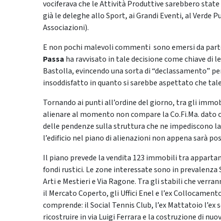
vociferava che le Attività Produttive sarebbero state
già le deleghe allo Sport, ai Grandi Eventi, al Verde P
Associazioni).
E non pochi malevoli commenti sono emersi da parte 
Passa
ha ravvisato in tale decisione come chiave di l
Bastolla, evincendo una sorta di “declassamento” pe
insoddisfatto in quanto si sarebbe aspettato che tale
Tornando ai punti all’ordine del giorno, tra gli imm
alienare al momento non compare la Co.Fi.Ma. dato ch
delle pendenze sulla struttura che ne impediscono l
l’edificio nel piano di alienazioni non appena sarà pos
Il piano prevede la vendita 123 immobili tra appartam
fondi rustici. Le zone interessate sono in prevalenza S
Arti e Mestieri e Via Ragone. Tra gli stabili che verr
il Mercato Coperto, gli Uffici Enel e l’ex Collocamento
comprende: il Social Tennis Club, l’ex Mattatoio l’ex
ricostruire in via Luigi Ferrara e la costruzione di nu