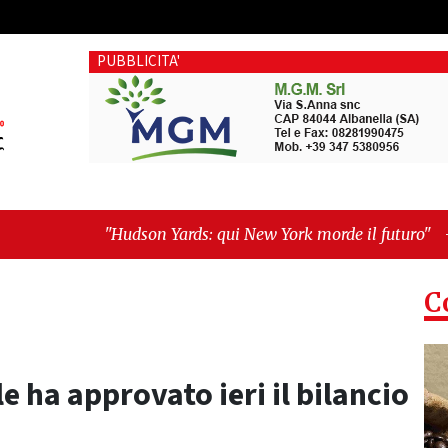
PUBBLICITA'
udson Yards: qui New York morde il futuro"
-
"Quando la poli
C
e ha approvato ieri il bilancio