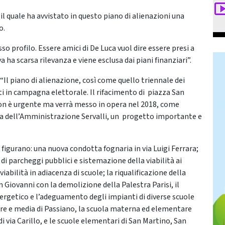
, il quale ha avvistato in questo piano di alienazioni una
o.
sso profilo. Essere amici di De Luca vuol dire essere presi a
va ha scarsa rilevanza e viene esclusa dai piani finanziari”.
: “Il piano di alienazione, così come quello triennale dei
ati in campagna elettorale. Il rifacimento di piazza San
on è urgente ma verrà messo in opera nel 2018, come
ifra dell’Amministrazione Servalli, un progetto importante e
018 figurano: una nuova condotta fognaria in via Luigi Ferrara;
 di parcheggi pubblici e sistemazione della viabilità ai
viabilità in adiacenza di scuole; la riqualificazione della
iovanni con la demolizione della Palestra Parisi, il
rgetico e l’adeguamento degli impianti di diverse scuole
are e media di Passiano, la scuola materna ed elementare
di via Carillo, e le scuole elementari di San Martino, San