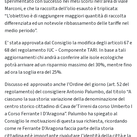
sperimentato con successo nei mesi scorsi nell’area di viale
Marconi, e che la raccolta dell’olio esausto è triplicata:
“L’obiettivo è di raggiungere maggiori quantità di raccolta
differenziata ed un notevole ribbassamento delle tariffe nel
medio periodo”.
E’ stata approvata dal Consiglio la modifica degli articoli 67 e
68 del regolamento IUC – Componente TARI. In base a tali
aggiornamenti chi andrà a conferire alle isole ecologiche
potrà arrivare ad un risparmio massimo del 30%, mentre fino
ad ora la soglia era del 25%.
Discusso ed approvato anche l’Ordine del giorno (art. 52 del
regolamento) del consigliere Antonio Palumbo, dal titolo “A
ciascuno la sua storia: variazione della denominazione del
centro storico cittadino di Cava de’Tirreni da corso Umberto I
a Corso Ferrante I D’Aragona”. Palumbo ha spiegato al
Consiglio le motivazioni di questa sua richiesta, ricordando
come re Ferrante D’Aragona faccia parte della storia
cittadina ed è importante rivalutare l’identità della città e la