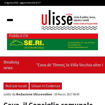
9 Agosto 2026 - aggiornato alle 10:37
PUBBLICITA'
Breaking
"Cava de’ Tirreni, la Villa Vecchia oltre i
news:
vandali: il vero nodo è il senso di comunità"
-
"Cava de’ Tirreni, La Fratellanza sull'ultima
seduta consiliare: “Serve chiarezza!”"
Notizie locali
Ulisse In Evidenza
Redazione Ulisseonline
scritto da
-
09 Marzo 2017 08:49