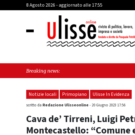
8 Agosto 2026 - aggiornato alle 17:55
"Cava 
Breaking news:
Fratel
Notizie locali
Primopiano
Ulisse In Evidenza
Redazione Ulisseonline
scritto da
-
20 Giugno 2023 17:56
Cava de’ Tirreni, Luigi Pet
Montecastello: “Comune 