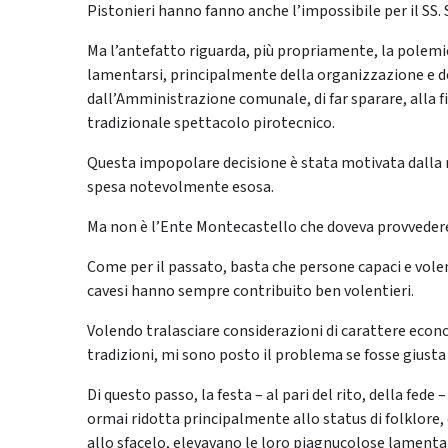
Pistonieri hanno fanno anche l’impossibile per il SS
Ma l’antefatto riguarda, più propriamente, la polemic
lamentarsi, principalmente della organizzazione e d
dall’Amministrazione comunale, di far sparare, alla fi
tradizionale spettacolo pirotecnico.
Questa impopolare decisione è stata motivata dalla 
spesa notevolmente esosa.
Ma non è l’Ente Montecastello che doveva provvedere 
Come per il passato, basta che persone capaci e volente
cavesi hanno sempre contribuito ben volentieri.
Volendo tralasciare considerazioni di carattere econo
tradizioni, mi sono posto il problema se fosse giust
Di questo passo, la festa – al pari del rito, della fed
ormai ridotta principalmente allo status di folklore, 
allo sfacelo, elevavano le loro piagnucolose lamenta