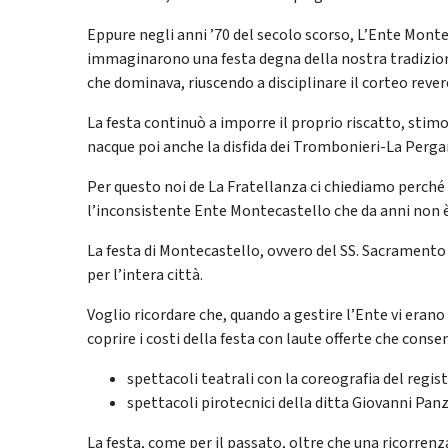
Eppure negli anni ’70 del secolo scorso, L’Ente Monte
immaginarono una festa degna della nostra tradizion
che do­minava, riuscendo a disciplinare il corteo rever
La festa continuò a imporre il proprio riscatto, stim
nacque poi anche la disfida dei Trombonieri-La Perg
Per questo noi de La Fratellanza ci chiediamo perch
l’inconsistente Ente Montecastello che da anni non è
La festa di Montecastello, ovvero del SS. Sacramento 
per l’intera città.
Voglio ricordare che, quando a gestire l’Ente vi erano
coprire i costi della festa con laute offerte che conse
spettacoli teatrali con la coreografia del regis
spettacoli pirotecnici della ditta Giovanni Pan
La festa, come per il passato, oltre che una ricorren