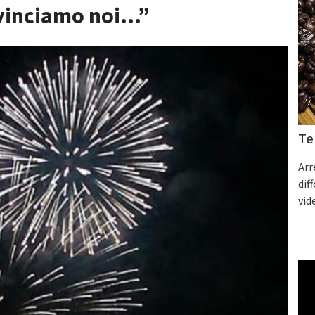
 vinciamo noi…”
Te
Arr
dif
vid