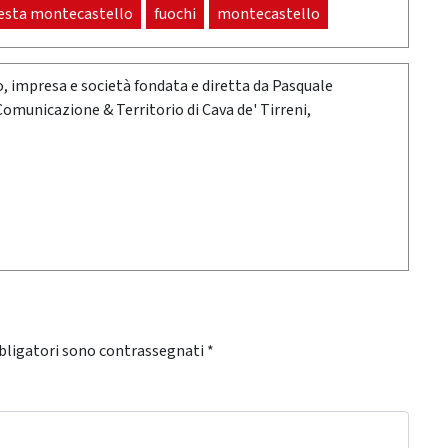
esta montecastello
fuochi
montecastello
oro, impresa e società fondata e diretta da Pasquale
 Comunicazione & Territorio di Cava de' Tirreni,
bligatori sono contrassegnati
*