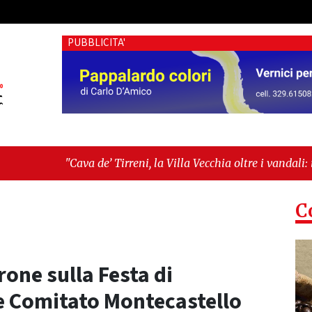
PUBBLICITA'
de’ Tirreni, la Villa Vecchia oltre i vandali: il vero nodo è il 
lanza sull'ultima seduta consiliare: “Serve chiarezza!”"
C
rone sulla Festa di
e Comitato Montecastello