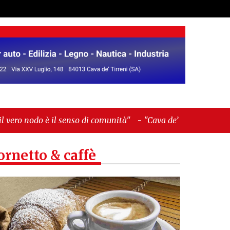
senso di comunità"
-
"Cava de’ Tirreni, La
ornetto & caffè