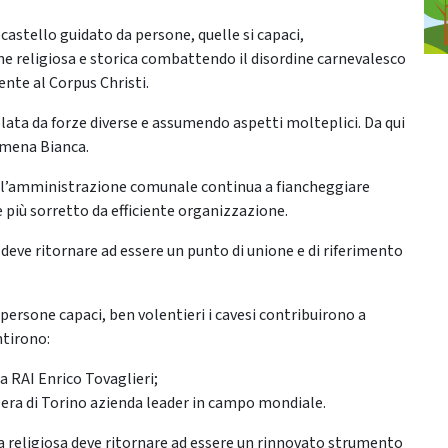
castello guidato da persone, quelle si capaci,
e religiosa e storica combattendo il disordine carnevalesco
ente al Corpus Christi.
olata da forze diverse e assumendo aspetti molteplici. Da qui
amena Bianca.
é l’amministrazione comunale continua a fiancheggiare
 più sorretto da efficiente organizzazione.
deve ritornare ad essere un punto di unione e di riferimento
 persone capaci, ben volentieri i cavesi contribuirono a
ntirono:
ta RAI Enrico Tovaglieri;
zera di Torino azienda leader in campo mondiale.
za religiosa deve ritornare ad essere un rinnovato strumento