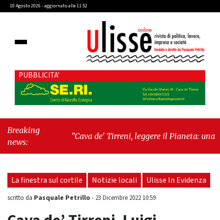
10 Agosto 2026 - aggiornato alle 11:52
PUBBLICITA'
Breaking
"Cava de' Tirreni, leggere il Pianeta: una
news:
giornata dedicata ai libri, all’ambiente e alla
responsabilità dei territori"
-
"Lavoro, l’Italia
accelera: cresce l’occupazione, cala la
La finestra sul cortile
Notizie locali
Ulisse In Evidenza
disoccupazione"
Pasquale Petrillo
scritto da
-
23 Dicembre 2022 10:59