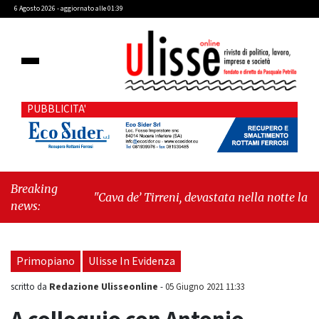
6 Agosto 2026 - aggiornato alle 01:39
PUBBLICITA'
Breaking
"Cava de’ Tirreni, devastata nella notte la Villa
news:
comunale. Il sindaco Giordano: «Non ci
fermeremo»"
-
"Italia sospesa tra identità, fragilità
sociali e pressioni economiche"
Primopiano
Ulisse In Evidenza
Redazione Ulisseonline
scritto da
-
05 Giugno 2021 11:33