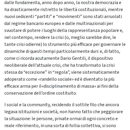
dalle fondamenta, anno dopo anno, la nostra democrazia e
ha drasticamente ristretto le libertà costituzionali, mentre
nuovi sedicenti “partiti” e “movimenti” sono stati arruolati
dal regime bancario europeo e dalle multinazionali per
svuotare di potere i luoghi della rappresentanza popolare e,
nel contempo, rendere la crisi (o, meglio sarebbe dire, le
tante crisi odierne) lo strumento più efficace per governare le
dinamiche di questi tempi particolarmente duri: e, di fatto,
come ci ricorda acutamente Dario Gentili, il dispositivo
neoliberale dell’attuale crisi, che ha trasformato la crisi
stessa da “eccezione” in “regola”, viene sistematicamente
adoperato come «randello sociale» ed è diventato la più
efficace arma per il«disciplinamento di massa» ai fini della
conservazione dell’ordine costituito.
I social e la community, recidendo il sottile filo che ancora
legava istituzioni e società, non hanno fatto che peggiorare
la situazione: le persone, private ormai di ogni concreto e
reale riferimento, in una sorta di follia collettiva, si sono