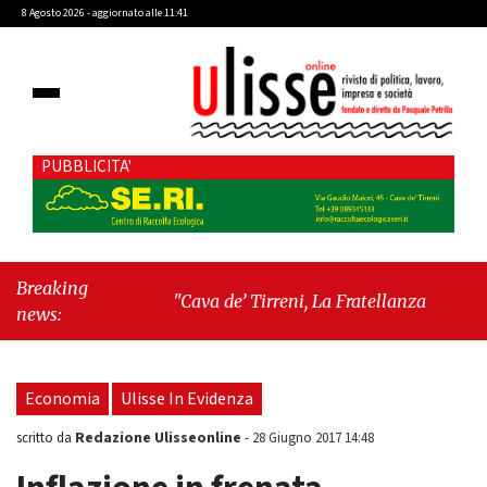
8 Agosto 2026 - aggiornato alle 11:41
PUBBLICITA'
Breaking
"Cava de’ Tirreni, La Fratellanza sull'ultima
news:
seduta consiliare: “Serve chiarezza!”"
-
"Il
trono è di erba: come Bryant Park ha
sconfitto l’impero di cemento"
Economia
Ulisse In Evidenza
Redazione Ulisseonline
scritto da
-
28 Giugno 2017 14:48