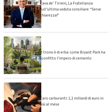
Cava de’ Tirreni, La Fratellanza
sull'ultima seduta consiliare: “Serve
chiarezza!”
Il trono è di erba: come Bryant Park ha
sconfitto l’impero di cemento
Caro carburanti: 1,1 miliardi di euro in
più al mese