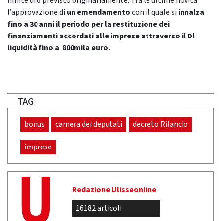
limite di 6 previsto originariamente. Tra le ultime novità
l’approvazione di
un emendamento
con il quale si
innalza
fino a 30 anni il periodo per la restituzione dei
finanziamenti accordati alle imprese attraverso il Dl
liquidità fino a 800mila euro.
TAG
bonus
camera dei deputati
decreto Rilancio
imprese
Redazione Ulisseonline
16182 articoli