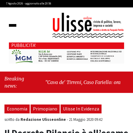
7 Agosto 2026 - aggiornato alle 20:56
PUBBLICITA'
Breaking
"Cava de' Tirreni, Caso Fariello: ora torniamo ai
news:
problemi veri"
-
"Cava de' Tirreni, quando la
burocrazia dimentica perché esiste"
Economia
Primopiano
Ulisse In Evidenza
Redazione Ulisseonline
scritto da
-
21 Maggio 2020 09:42