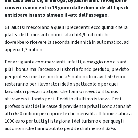
nel caso della Cig in deroga, bypasseranno le Regioni e
consentiranno entro 15 giorni dalle domande all’Inps di
anticipare intanto almeno il 40% dell’assegno.
Gli aiuti si mescolano a quelli precedenti: ecco quindi che la
platea del bonus autonomi cala dai 4,9 milioni che
dovrebbero ricevere la seconda indennità in automatico, ad
appena 1,2 milioni.
Per artigiani e commercianti, infatti, a maggio non ci sarà
più il bonus ma l’accesso ai ristori a fondo perduto, previsto
per professionisti e pmi fino a 5 milioni di ricavi. I 600 euro
resteranno per i lavoratori dello spettacolo e per quei
lavoratori precari o atipici che hanno ricevuto il bonus
attraverso il fondo per il Reddito di ultima istanza. Per i
professionisti delle casse di previdenza privati sono stanziati
altri 650 milioni per coprire le due mensilità. Il bonus salirà a
1000 euro per tutti gli stagionali del turismo e per quegli
autonomi che hanno subito perdite di almeno il 33%.