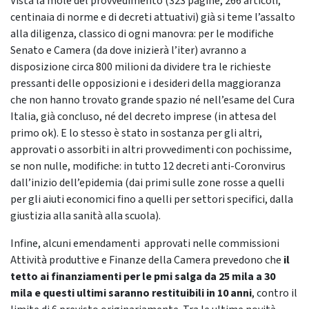
Vista la mole del provvedimento (323 pagine, 266 articoli,
centinaia di norme e di decreti attuativi) già si teme l’assalto
alla diligenza, classico di ogni manovra: per le modifiche
Senato e Camera (da dove inizierà l’iter) avranno a
disposizione circa 800 milioni da dividere tra le richieste
pressanti delle opposizioni e i desideri della maggioranza
che non hanno trovato grande spazio né nell’esame del Cura
Italia, già concluso, né del decreto imprese (in attesa del
primo ok). E lo stesso è stato in sostanza per gli altri,
approvati o assorbiti in altri provvedimenti con pochissime,
se non nulle, modifiche: in tutto 12 decreti anti-Coronvirus
dall’inizio dell’epidemia (dai primi sulle zone rosse a quelli
per gli aiuti economici fino a quelli per settori specifici, dalla
giustizia alla sanità alla scuola).
Infine, alcuni emendamenti approvati nelle commissioni
Attività produttive e Finanze della Camera prevedono che
il
tetto ai finanziamenti per le pmi salga da 25 mila a 30
mila e questi ultimi saranno restituibili in 10 anni
, contro il