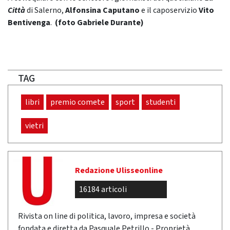
Città
di Salerno,
Alfonsina Caputano
e il caposervizio
Vito
Bentivenga
.
(foto Gabriele Durante)
TAG
libri
premio comete
sport
studenti
vietri
Redazione Ulisseonline
16184 articoli
Rivista on line di politica, lavoro, impresa e società
fondata e diretta da Pasquale Petrillo - Proprietà