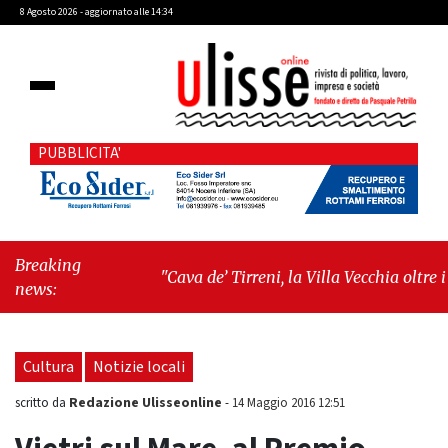
8 Agosto 2026 - aggiornato alle 14:34
PUBBLICITA'
Breaking
"Cava de’ Tirreni, la Villa Vecchia oltre i
news:
vandali: il vero nodo è il senso di comunità"
-
"Cava de’ Tirreni, La Fratellanza sull'ultima
seduta consiliare: “Serve chiarezza!”"
Cultura
Notizie locali
Redazione Ulisseonline
scritto da
-
14 Maggio 2016 12:51