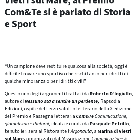
Vietri sul Mare, al Premio
Com&Te si è parlato di Storia
e Sport
“Un campione deve restituire qualcosa alla società, oggi è
difficile trovare uno sportivo che rischi tanto per i diritti di
qualche minoranza o per i diritti civili.”
Questo uno degli argomenti trattati da
Roberto D’Ingiullo
,
autore di
Nessuno sta a sentire un perdente,
Rapsodia
Edizioni, ospite del terzo salotto letterario della X edizione
del Premio e Rassegna letteraria
Com&Te
Comunicazione,
giornalismo e dintorni,
ideata e curata da
Pasquale Petrillo
,
tenuto ieri sera al Ristorante l’
Argonauta
, a
Marina di Vietri
sul Mare,
organizzato dall’Associazione
Comunicazione &