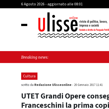
6 Agosto 2026 - aggiornato alle 08:01
"Defib
Breaking news:
la gen
Cultura
Redazione Ulisseonline
scritto da
-
20 Gennaio 2017 11:41
UTET Grandi Opere conseg
Franceschini la prima cop