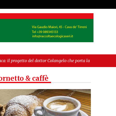
del dottor Colangelo che porta la cardioprotezione tra
nale. Il sindaco Giordano: «Non ci fermeremo»"
ornetto & caffè