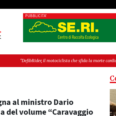
PUBBLICITA'
Rider, il motociclista che sfida la morte cardiaca: il progetto 
te"
-
"Cava de’ Tirreni, devastata nella notte la Villa comu
C
na al ministro Dario
ia del volume “Caravaggio