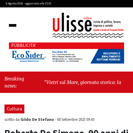
6 Agosto 2026 - aggiornato alle 15:32
PUBBLICITA'
Breaking
"Vietri sul Mare, giornata storica: la ceramica
news:
ammessa alla fase europea per l’IGP"
-
"Hudson Yards: qui New York morde il futuro"
Cultura
Gildo De Stefano
scritto da
-
08 Settembre 2023 09:45