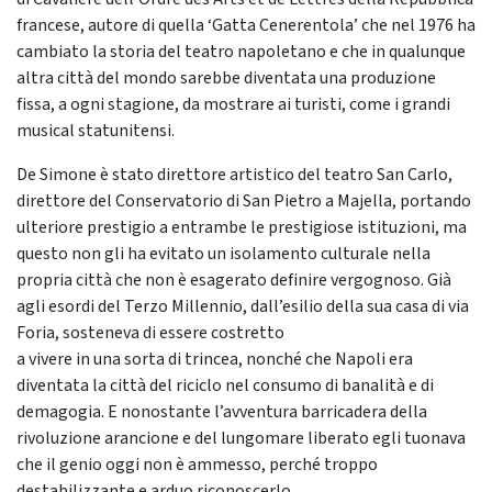
francese, autore di quella ‘Gatta Cenerentola’ che nel 1976 ha
cambiato la storia del teatro napoletano e che in qualunque
altra città del mondo sarebbe diventata una produzione
fissa, a ogni stagione, da mostrare ai turisti, come i grandi
musical statunitensi.
De Simone è stato direttore artistico del teatro San Carlo,
direttore del Conservatorio di San Pietro a Majella, portando
ulteriore prestigio a entrambe le prestigiose istituzioni, ma
questo non gli ha evitato un isolamento culturale nella
propria città che non è esagerato definire vergognoso. Già
agli esordi del Terzo Millennio, dall’esilio della sua casa di via
Foria, sosteneva di essere costretto
a vivere in una sorta di trincea, nonché che Napoli era
diventata la città del riciclo nel consumo di banalità e di
demagogia. E nonostante l’avventura barricadera della
rivoluzione arancione e del lungomare liberato egli tuonava
che il genio oggi non è ammesso, perché troppo
destabilizzante e arduo riconoscerlo.