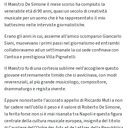
Il Maestro De Simone il mese scorso ha compiuto la
venerabile età di 90 anni, quasi un secolo di creatività
musicale per un uomo che è ha rappresentato il mio
battesimo nelle interviste giornalistiche.
Erano gli anni in cui, assieme all’amico scomparso Giancarlo
Siani, muovevano i primi passi nel giornalismo ed entrambi
collaboravamo ad un settimanale la cui sede confinava con
l’antica e prestigiosa Villa Pignatelli.
Il Maestro fu di una cortesia sublime nell’accogliere questo
giovane estremamente timido che si avvicinava, con modi
reverenziali, al più grande musicologo, compositore,
drammaturgo e regista vivente.
Eppure nonostante l’accorato appello di Riccardo Muti a non
far cadere nell’oblìo il peso e il valore di Roberto De Simone,
la ferita forse non si è mai risanata tra Napoli e questa figura
centrale della cultura musicale europea, insignita del titolo
di Cavaliere dell’Ordre des Arts et de Lettres della Repubblica