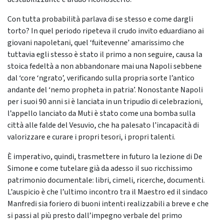
Con tutta probabilità parlava di se stesso e come dargli
torto? In quel periodo ripeteva il crudo invito eduardiano ai
giovani napoletani, quel ‘fuitevenne’ amarissimo che
tuttavia egli stesso è stato il primo a non seguire, causa la
stoica fedeltà a non abbandonare mai una Napoli sebbene
dal ‘core ‘ngrato’, verificando sulla propria sorte l’antico
andante del ‘nemo propheta in patria’. Nonostante Napoli
per i suoi 90 anni si è lanciata in un tripudio di celebrazioni,
l’appello lanciato da Muti è stato come una bomba sulla
città alle falde del Vesuvio, che ha palesato l’incapacità di
valorizzare e curare i propri tesori, i propri talenti.
È imperativo, quindi, trasmettere in futuro la lezione di De
Simone e come tutelare già da adesso il suo ricchissimo
patrimonio documentale: libri, cimeli, ricerche, documenti.
L’auspicio è che l’ultimo incontro tra il Maestro ed il sindaco
Manfredi sia foriero di buoni intenti realizzabili a breve e che
si passi al più presto dall’impegno verbale del primo