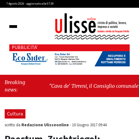
7 Agosto 2026 - aggiornato alle 07:39
PUBBLICITA'
Breaking
"Cava de' Tirreni, il Consiglio comunale
news:
conferma Sara Fariello. L'opposizione lascia
l'aula al momento del voto"
-
"Vietri sul
Mare, giornata storica: la ceramica ammessa
Cultura
alla fase europea per l’IGP"
Redazione Ulisseonline
scritto da
-
10 Giugno 2017 09:44