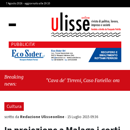
7 Agosto 2026 - aggiornato alle 19:10
PUBBLICITA'
Breaking
"Cava de' Tirreni, Caso Fariello: ora torniamo
news:
ai problemi veri"
-
"Cava de' Tirreni, quando
la burocrazia dimentica perché esiste"
Cultura
Redazione Ulisseonline
scritto da
-
15 Luglio 2015 09:36