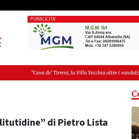
PUBBLICITA'
va de’ Tirreni, la Villa Vecchia oltre i vandali: il vero nodo è 
tellanza sull'ultima seduta consiliare: “Serve chiarezza!”"
C
litutidine” di Pietro Lista