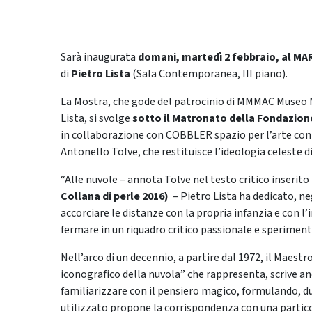
Sarà inaugurata
domani,
martedì 2 febbraio,
al MAR
di
Pietro Lista
(Sala Contemporanea, III piano).
La Mostra, che gode del patrocinio di MMMAC Museo 
Lista, si svolge
sotto il Matronato della Fondazio
in collaborazione con COBBLER spazio per l’arte con
Antonello Tolve, che restituisce l’ideologia celeste d
“Alle nuvole – annota Tolve nel testo critico inserito
Collana di perle 2016)
– Pietro Lista ha dedicato, neg
accorciare le distanze con la propria infanzia e con l
fermare in un riquadro critico passionale e speriment
Nell’arco di un decennio, a partire dal 1972, il Maest
iconografico della nuvola” che rappresenta, scrive an
familiarizzare con il pensiero magico, formulando, du
utilizzato propone la corrispondenza con una particol