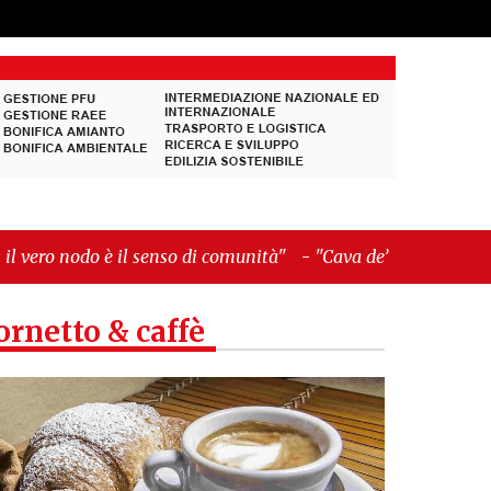
il senso di comunità"
-
"Cava de’ Tirreni, La
ornetto & caffè