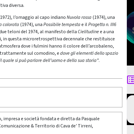
iva diversa.
1972), l’omaggio al capo indiano
Nuvola rossa
(1974), una
a colorata
(1974), una
Possibile tempesta
e il
Progetto n. III6
due teloni del 1974, al manifesto della
Cielitudine
e a una
, in questa microretrospettiva decennale che restituisce
’atmosfera dove i fulmini hanno il colore dell’arcobaleno,
istrattamente sul comodino, e
dove gli elementi dello spazio
 il quale si può parlare dell’uomo e della sua storia”
.
oro, impresa e società fondata e diretta da Pasquale
 Comunicazione & Territorio di Cava de' Tirreni,