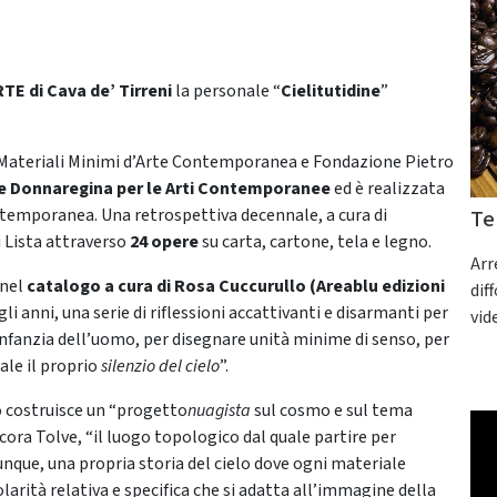
TE di Cava de’ Tirreni
la personale “
Cielitutidine
”
Materiali Minimi d’Arte Contemporanea e Fondazione Pietro
ne Donnaregina per le Arti Contemporanee
ed è realizzata
temporanea. Una retrospettiva decennale, a cura di
Te
i Lista attraverso
24 opere
su carta, cartone, tela e legno.
Arr
 nel
catalogo a cura di Rosa Cuccurullo (Areablu edizioni
dif
li anni, una serie di riflessioni accattivanti e disarmanti per
vid
’infanzia dell’uomo, per disegnare unità minime di senso, per
ale il proprio
silenzio del cielo
”.
ro costruisce un “progetto
nuagista
sul cosmo e sul tema
cora Tolve, “il luogo topologico dal quale partire per
nque, una propria storia del cielo dove ogni materiale
arità relativa e specifica che si adatta all’immagine della