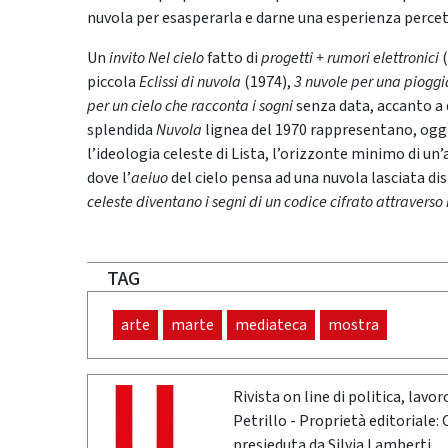
nuvola per esasperarla e darne una esperienza percett
Un
invito Nel cielo
fatto di
progetti + rumori elettronici
(
piccola
Eclissi di nuvola
(1974),
3 nuvole per una pioggi
per un cielo che racconta i sogni
senza data, accanto a 
splendida
Nuvola
lignea del 1970 rappresentano, oggi
l’ideologia celeste di Lista, l’orizzonte minimo di un
dove l’
aeiuo
del cielo pensa ad una nuvola lasciata d
celeste diventano i segni di un codice cifrato attraverso
TAG
arte
marte
mediateca
mostra
Rivista on line di politica, lav
Petrillo - Proprietà editoriale:
presieduta da Silvia Lamberti.