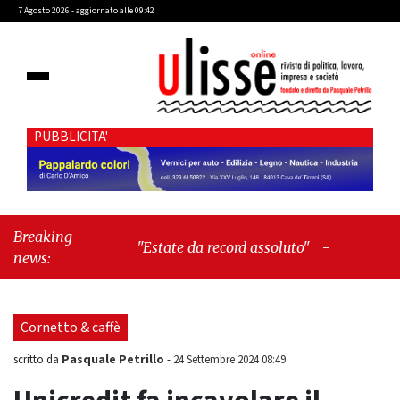
7 Agosto 2026 - aggiornato alle 09:42
PUBBLICITA'
Breaking
"Estate da record assoluto"
-
"Francesco
news:
Guccini mi insegnò che Tex Willer era
letteratura"
Cornetto & caffè
Pasquale Petrillo
scritto da
-
24 Settembre 2024 08:49