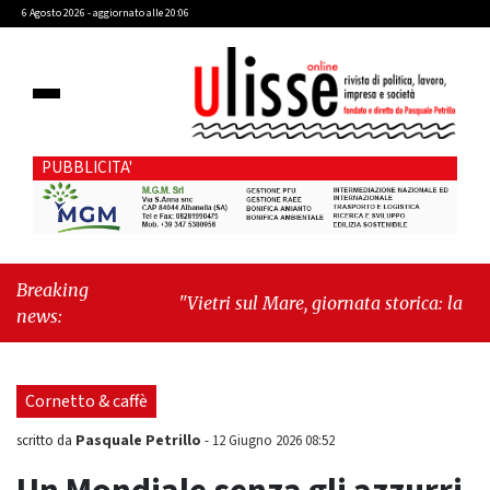
6 Agosto 2026 - aggiornato alle 20:06
PUBBLICITA'
Breaking
"Vietri sul Mare, giornata storica: la ceramica
news:
ammessa alla fase europea per l’IGP"
-
"Hudson Yards: qui New York morde il
futuro"
Cornetto & caffè
Pasquale Petrillo
scritto da
-
12 Giugno 2026 08:52