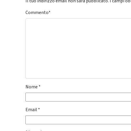
Il tuo indirizzo email non sarà pubblicato.
I campi ob
Commento
*
Nome
*
Email
*