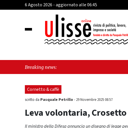
6 Agosto 2026 - aggiornato alle 06:45
"Cava de’ T
Breaking news:
identità, fr
Cornetto & caffè
Pasquale Petrillo
scritto da
-
29 Novembre 2025 08:57
Leva volontaria, Crosetto 
Il ministro della Difesa annuncia un disegno di legge per 