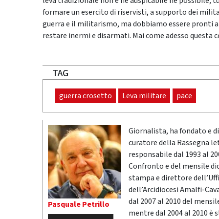
leva tradizionale non è né auspicabile né possibile; t
formare un esercito di riservisti, a supporto dei mil
guerra e il militarismo, ma dobbiamo essere pronti a 
restare inermi e disarmati. Mai come adesso questa 
TAG
guerra crosetto
Leva militare
pace
Giornalista, ha fondato e dir
curatore della Rassegna l
responsabile dal 1993 al 200
Confronto e del mensile di
stampa e direttore dell’Uff
dell’Arcidiocesi Amalfi-Cav
dal 2007 al 2010 del mensil
Pasquale Petrillo
mentre dal 2004 al 2010 è 