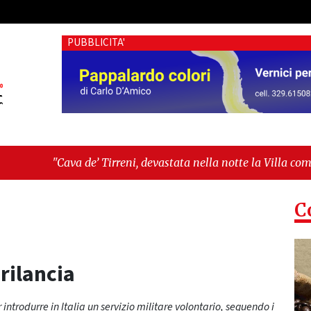
PUBBLICITA'
irreni, devastata nella notte la Villa comunale. Il sindaco Gi
agilità sociali e pressioni economiche"
C
rilancia
introdurre in Italia un servizio militare volontario, seguendo i