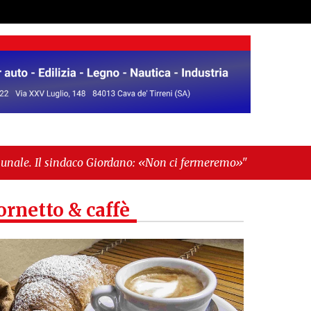
ordano: «Non ci fermeremo»"
-
"Italia sospesa tra
ornetto & caffè