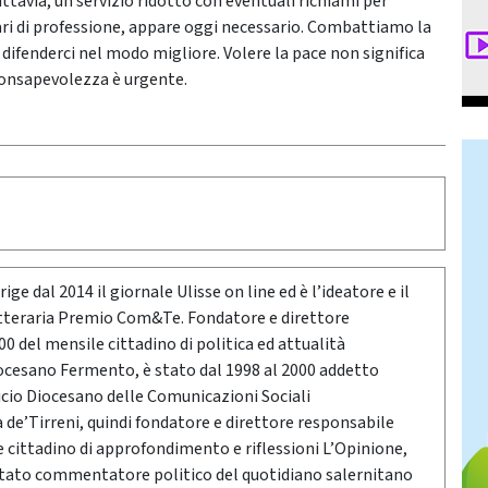
uttavia, un servizio ridotto con eventuali richiami per
itari di professione, appare oggi necessario. Combattiamo la
difenderci nel modo migliore. Volere la pace non significa
consapevolezza è urgente.
ige dal 2014 il giornale Ulisse on line ed è l’ideatore e il
etteraria Premio Com&Te. Fondatore e direttore
0 del mensile cittadino di politica ed attualità
ocesano Fermento, è stato dal 1998 al 2000 addetto
icio Diocesano delle Comunicazioni Sociali
a de’Tirreni, quindi fondatore e direttore responsabile
e cittadino di approfondimento e riflessioni L’Opinione,
stato commentatore politico del quotidiano salernitano