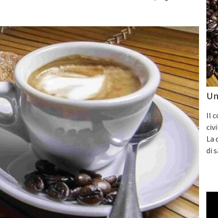
Un
Il 
civ
La 
di 