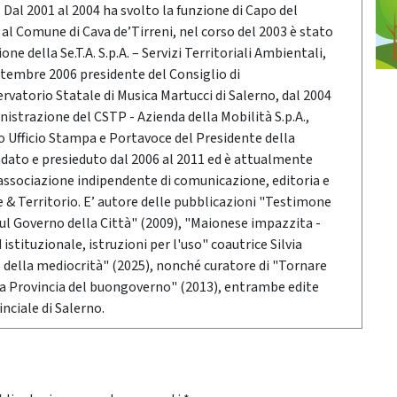
Dal 2001 al 2004 ha svolto la funzione di Capo del
o al Comune di Cava de’Tirreni, nel corso del 2003 è stato
ne della Se.T.A. S.p.A. – Servizi Territoriali Ambientali,
ttembre 2006 presidente del Consiglio di
vatorio Statale di Musica Martucci di Salerno, dal 2004
nistrazione del CSTP - Azienda della Mobilità S.p.A.,
po Ufficio Stampa e Portavoce del Presidente della
ndato e presieduto dal 2006 al 2011 ed è attualmente
associazione indipendente di comunicazione, editoria e
 Territorio. E’ autore delle pubblicazioni "Testimone
sul Governo della Città" (2009), "Maionese impazzita -
stituzionale, istruzioni per l'uso" coautrice Silvia
o della mediocrità" (2025), nonché curatore di "Tornare
 la Provincia del buongoverno" (2013), entrambe edite
nciale di Salerno.