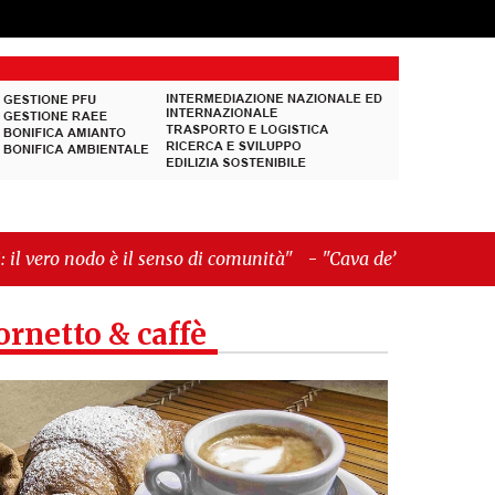
enso di comunità"
-
"Cava de’ Tirreni, La Fratellanza
ornetto & caffè