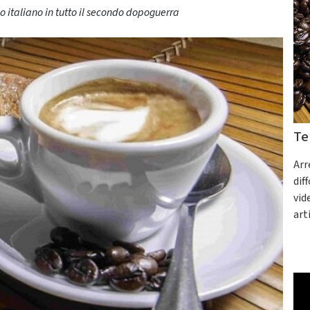
 italiano in tutto il secondo dopoguerra
Te
Arr
dif
vid
art