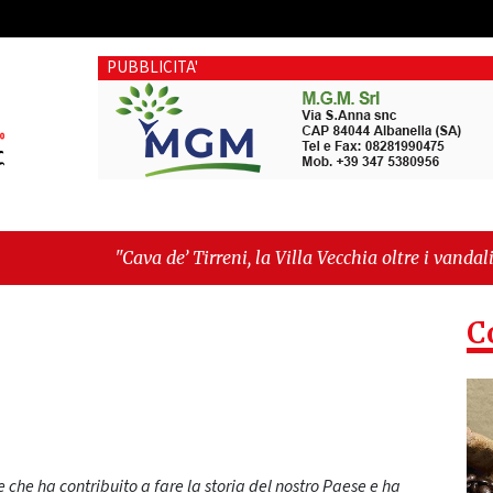
PUBBLICITA'
e’ Tirreni, la Villa Vecchia oltre i vandali: il vero nodo è il s
tima seduta consiliare: “Serve chiarezza!”"
C
te che ha contribuito a fare la storia del nostro Paese e ha