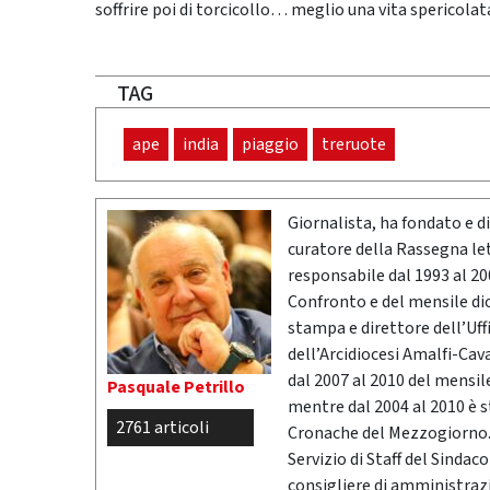
soffrire poi di torcicollo… meglio una vita spericolat
TAG
ape
india
piaggio
treruote
Giornalista, ha fondato e dir
curatore della Rassegna l
responsabile dal 1993 al 200
Confronto e del mensile di
stampa e direttore dell’Uff
dell’Arcidiocesi Amalfi-Cav
dal 2007 al 2010 del mensil
Pasquale Petrillo
mentre dal 2004 al 2010 è 
2761 articoli
Cronache del Mezzogiorno. 
Servizio di Staff del Sindac
consigliere di amministrazio