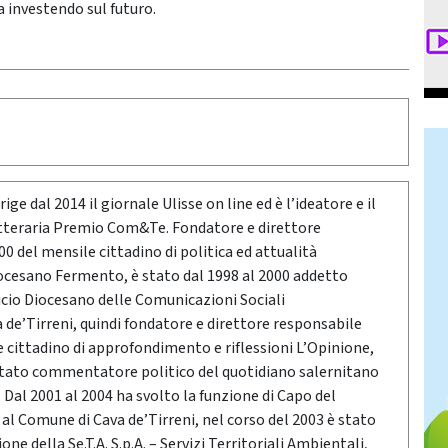
a investendo sul futuro.
ige dal 2014 il giornale Ulisse on line ed è l’ideatore e il
etteraria Premio Com&Te. Fondatore e direttore
0 del mensile cittadino di politica ed attualità
ocesano Fermento, è stato dal 1998 al 2000 addetto
icio Diocesano delle Comunicazioni Sociali
a de’Tirreni, quindi fondatore e direttore responsabile
e cittadino di approfondimento e riflessioni L’Opinione,
stato commentatore politico del quotidiano salernitano
Dal 2001 al 2004 ha svolto la funzione di Capo del
o al Comune di Cava de’Tirreni, nel corso del 2003 è stato
ne della Se.T.A. S.p.A. – Servizi Territoriali Ambientali,