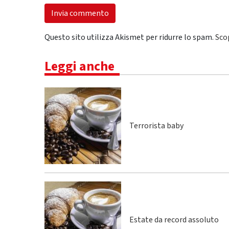
Questo sito utilizza Akismet per ridurre lo spam.
Sco
Leggi anche
Terrorista baby
Estate da record assoluto