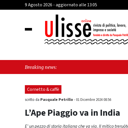
9 Agosto 2026 - aggiornato alle 13:05
"Cava d
Breaking news:
sull'ul
Cornetto & caffè
Pasquale Petrillo
scritto da
-
01 Dicembre 2024 08:56
L’Ape Piaggio va in India
E' un pezzo di storia italiana che va via. Il mitico treruò