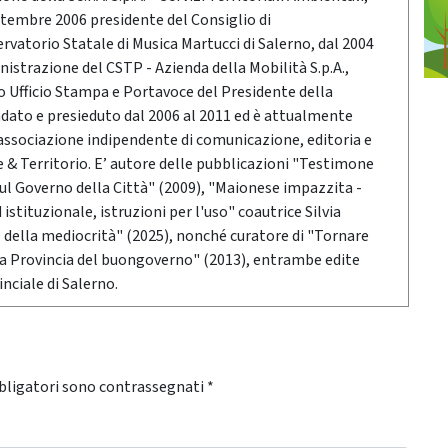
ttembre 2006 presidente del Consiglio di
vatorio Statale di Musica Martucci di Salerno, dal 2004
nistrazione del CSTP - Azienda della Mobilità S.p.A.,
po Ufficio Stampa e Portavoce del Presidente della
ndato e presieduto dal 2006 al 2011 ed è attualmente
associazione indipendente di comunicazione, editoria e
 Territorio. E’ autore delle pubblicazioni "Testimone
sul Governo della Città" (2009), "Maionese impazzita -
stituzionale, istruzioni per l'uso" coautrice Silvia
o della mediocrità" (2025), nonché curatore di "Tornare
 la Provincia del buongoverno" (2013), entrambe edite
nciale di Salerno.
bligatori sono contrassegnati
*