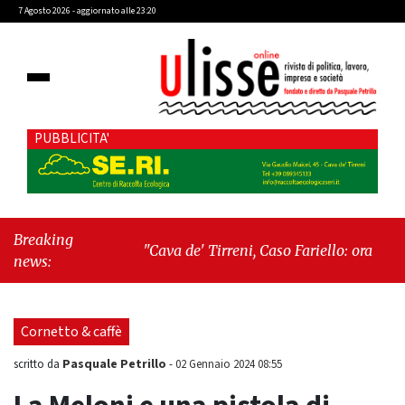
7 Agosto 2026 - aggiornato alle 23:20
PUBBLICITA'
Breaking
"Cava de' Tirreni, Caso Fariello: ora torniamo
news:
ai problemi veri"
-
"Cava de' Tirreni, quando
la burocrazia dimentica perché esiste"
Cornetto & caffè
Pasquale Petrillo
scritto da
-
02 Gennaio 2024 08:55