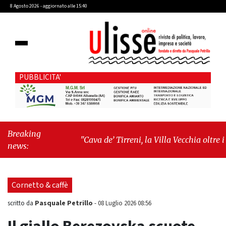
8 Agosto 2026 - aggiornato alle 15:40
PUBBLICITA'
Breaking
"Cava de’ Tirreni, la Villa Vecchia oltre i
news:
vandali: il vero nodo è il senso di comunità"
-
"Cava de’ Tirreni, La Fratellanza sull'ultima
seduta consiliare: “Serve chiarezza!”"
Cornetto & caffè
Pasquale Petrillo
scritto da
-
08 Luglio 2026 08:56