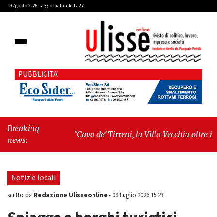
9 Agosto 2026 - aggiornato alle 12:27
PUBBLICITA'
Breaking
"Cava de’ Tirreni, la Villa Vecchia oltre i
news:
vandali: il vero nodo è il senso di comunità"
-
"Cava de’ Tirreni, La Fratellanza sull'ultima
seduta consiliare: “Serve chiarezza!”"
Notizie locali
Redazione Ulisseonline
scritto da
-
08 Luglio 2026 15:23