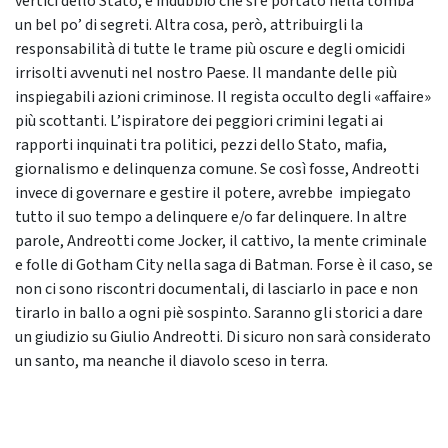
vertici dello Stato, è indubbio che si è portato nella tomba
un bel po’ di segreti. Altra cosa, però, attribuirgli la
responsabilità di tutte le trame più oscure e degli omicidi
irrisolti avvenuti nel nostro Paese. Il mandante delle più
inspiegabili azioni criminose. Il regista occulto degli «affaire»
più scottanti. L’ispiratore dei peggiori crimini legati ai
rapporti inquinati tra politici, pezzi dello Stato, mafia,
giornalismo e delinquenza comune. Se così fosse, Andreotti
invece di governare e gestire il potere, avrebbe impiegato
tutto il suo tempo a delinquere e/o far delinquere. In altre
parole, Andreotti come Jocker, il cattivo, la mente criminale
e folle di Gotham City nella saga di Batman. Forse è il caso, se
non ci sono riscontri documentali, di lasciarlo in pace e non
tirarlo in ballo a ogni piè sospinto. Saranno gli storici a dare
un giudizio su Giulio Andreotti. Di sicuro non sarà considerato
un santo, ma neanche il diavolo sceso in terra.