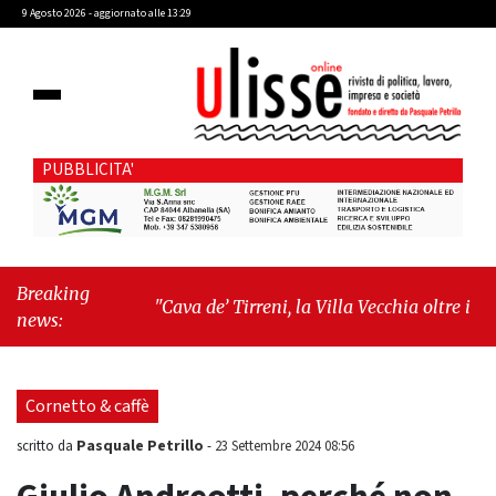
9 Agosto 2026 - aggiornato alle 13:29
PUBBLICITA'
Breaking
"Cava de’ Tirreni, la Villa Vecchia oltre i vandali:
news:
il vero nodo è il senso di comunità"
-
"Cava de’
Tirreni, La Fratellanza sull'ultima seduta
consiliare: “Serve chiarezza!”"
Cornetto & caffè
Pasquale Petrillo
scritto da
-
23 Settembre 2024 08:56