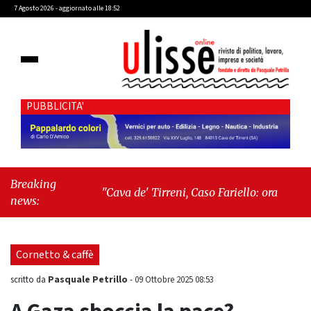
7 Agosto 2026 - aggiornato alle 18:52
PUBBLICITA'
Breaking
"Cava de' Tirreni, Caso Fariello: ora torniamo ai
news:
problemi veri"
-
"Cava de' Tirreni, quando la
burocrazia dimentica perché esiste"
Cornetto & caffè
Pasquale Petrillo
scritto da
-
09 Ottobre 2025 08:53