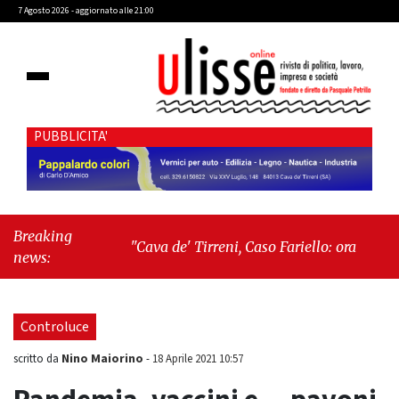
7 Agosto 2026 - aggiornato alle 21:00
PUBBLICITA'
Breaking
"Cava de' Tirreni, Caso Fariello: ora torniamo ai
news:
problemi veri"
-
"Cava de' Tirreni, quando la
burocrazia dimentica perché esiste"
Controluce
Nino Maiorino
scritto da
-
18 Aprile 2021 10:57