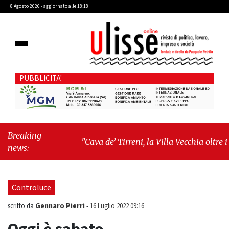
8 Agosto 2026 - aggiornato alle 18:18
PUBBLICITA'
Breaking
"Cava de’ Tirreni, la Villa Vecchia oltre i
news:
vandali: il vero nodo è il senso di comunità"
-
"Cava de’ Tirreni, La Fratellanza sull'ultima
seduta consiliare: “Serve chiarezza!”"
Controluce
Gennaro Pierri
scritto da
-
16 Luglio 2022 09:16