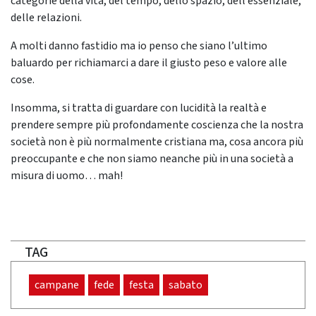
categorie della vita, del tempo, dello spazio, dell’essenziale,
delle relazioni.
A molti danno fastidio ma io penso che siano l’ultimo
baluardo per richiamarci a dare il giusto peso e valore alle
cose.
Insomma, si tratta di guardare con lucidità la realtà e
prendere sempre più profondamente coscienza che la nostra
società non è più normalmente cristiana ma, cosa ancora più
preoccupante e che non siamo neanche più in una società a
misura di uomo… mah!
TAG
campane
fede
festa
sabato