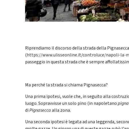
Riprendiamo il discorso della strada della Pignasecca,
(
https://www.ulisseonline.it/controluce/napoli-la
passeggio in questa strada che è sempre affollatissi
Ma perché la strada si chiama Pignasecca?
Una prima ipotesi, vuole che, in seguito alla costruzio
luogo. Sopravvisse un solo pino (in napoletano
pigna
di
Pignasecca
alla zona.
Una seconda ipotesi è legata ad una leggenda, second
molte gazze. Un giorno una di queste gazze rubò l’an