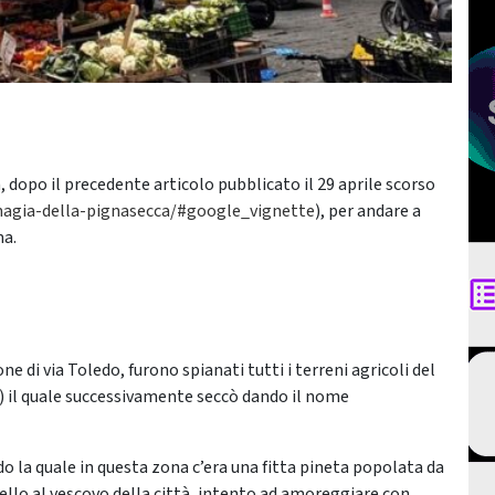
 dopo il precedente articolo pubblicato il 29 aprile scorso
-magia-della-pignasecca/#google_vignette
), per andare a
ma.
ne di via Toledo, furono spianati tutti i terreni agricoli del
) il quale successivamente seccò dando il nome
o la quale in questa zona c’era una fitta pineta popolata da
ello al vescovo della città, intento ad amoreggiare con