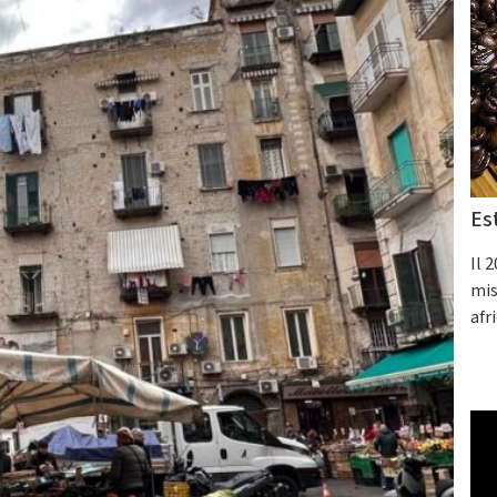
Es
Il 
mis
afr