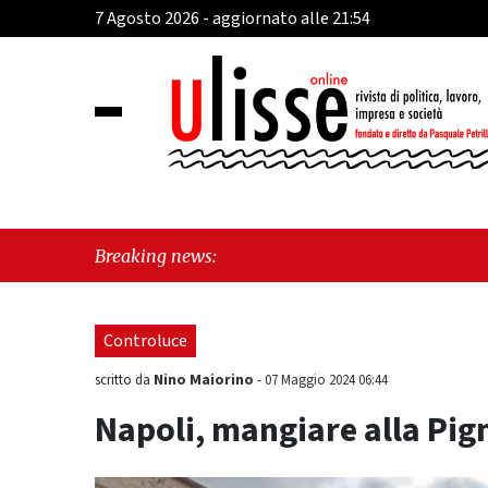
7 Agosto 2026 - aggiornato alle 21:54
"Cava de' Tirreni, Caso F
Breaking news:
Controluce
Nino Maiorino
scritto da
-
07 Maggio 2024 06:44
Napoli, mangiare alla Pig