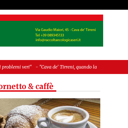
uando la burocrazia dimentica perché esiste"
ornetto & caffè