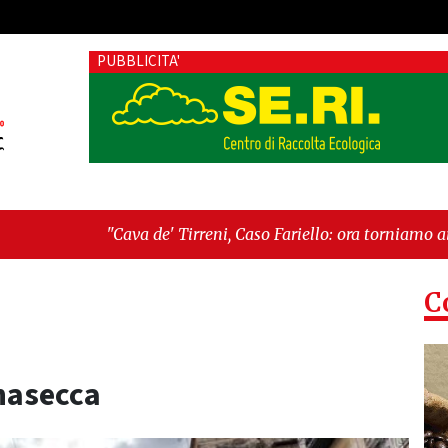
PUBBLICITA'
ariello: ora torniamo ai problemi veri"
-
"Cava de' Tirreni, q
C
nasecca