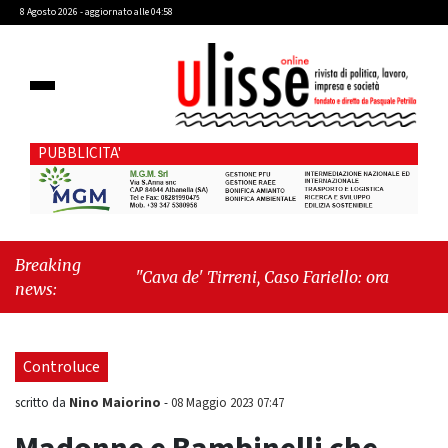
8 Agosto 2026 - aggiornato alle 04:58
PUBBLICITA'
Breaking
"Cava de' Tirreni, Caso Fariello: ora torniamo ai
news:
problemi veri"
-
"Cava de' Tirreni, quando la
burocrazia dimentica perché esiste"
Controluce
Nino Maiorino
scritto da
-
08 Maggio 2023 07:47