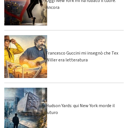
Oggi New York mi ha rubato il cuore.
Ancora
Francesco Guccini mi insegnò che Tex
Willer era letteratura
Hudson Yards: qui New York morde il
futuro