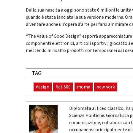
Dalla sua nascita a oggi sono state 6 milioni le unità 
quando è stata lanciata la sua versione moderna. Ora 
diventare anche un’opera d’arte per farsi ammirare dai
“The Value of Good Design” esporrà apparecchiature pe
componenti elettronici, articoli sportivi, giocattoli e 
mettendo in risalto prodotti contemporanei dal desi
TAG
design
fiat 500
moma
new york
Diplomata al liceo classico, ha 
Scienze Politiche. Giornalista 
comunicazione, collabora con la 
occupandosi principalmente di cr