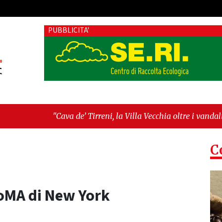
PUBBLICITA'
"Cava de’ Tirreni, la Villa Vecchia oltre i vandali: il vero nodo
Fratellanza sull'ultima seduta consiliare: “Serve chiarezza!”"
C
MoMA di New York