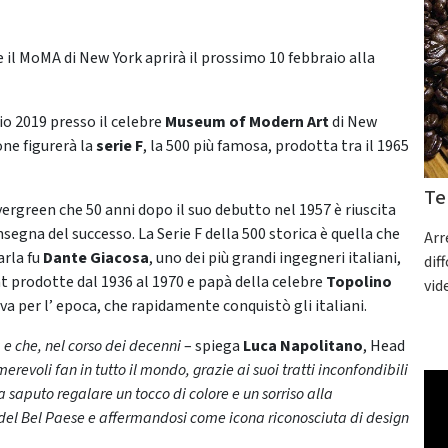
 il MoMA di New York aprirà il prossimo 10 febbraio alla
io 2019 presso il celebre
Museum of Modern Art
di New
one figurerà la
serie F
, la 500 più famosa, prodotta tra il 1965
Te
evergreen che 50 anni dopo il suo debutto nel 1957 è riuscita
segna del successo. La Serie F della 500 storica è quella che
Arr
arla fu
Dante Giacosa
, uno dei più grandi ingegneri italiani,
dif
at prodotte dal 1936 al 1970 e papà della celebre
Topolino
vid
a per l’ epoca, che rapidamente conquistò gli italiani.
 e che, nel corso dei decenni
– spiega
Luca Napolitano
, Head
revoli fan in tutto il mondo, grazie ai suoi tratti inconfondibili
a saputo regalare un tocco di colore e un sorriso alla
 del Bel Paese e affermandosi come icona riconosciuta di design