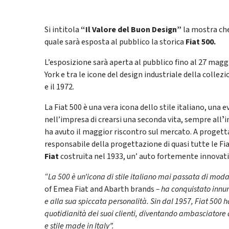
Si intitola
“Il Valore del Buon Design”
la mostra che
quale sarà esposta al pubblico la storica
Fiat 500.
L’esposizione sarà aperta al pubblico fino al 27 magg
York e tra le icone del design industriale della collezi
e il 1972.
La Fiat 500 è una vera icona dello stile italiano, una 
nell’impresa di crearsi una seconda vita, sempre allʼin
ha avuto il maggior riscontro sul mercato. A progett
responsabile della progettazione di quasi tutte le Fi
Fiat
costruita nel 1933, un’ auto fortemente innovativ
“La 500 è un’icona di stile italiano mai passata di moda
of Emea Fiat and Abarth brands
– ha conquistato innume
e alla sua spiccata personalità. Sin dal 1957, Fiat 500 h
quotidianità dei suoi clienti, diventando ambasciatore
e stile made in Italy”.