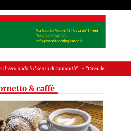
 è il senso di comunità"
-
"Cava de’ Tirreni, La
ornetto & caffè