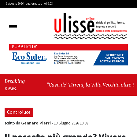
9 Agosto 2026 - aggiornato alle 09:03
PUBBLICITA'
Breaking
"Cava de’ Tirreni, la Villa Vecchia oltre i
news:
vandali: il vero nodo è il senso di comunità"
-
"Cava de’ Tirreni, La Fratellanza sull'ultima
seduta consiliare: “Serve chiarezza!”"
Controluce
Gennaro Pierri
scritto da
-
18 Giugno 2026 10:08