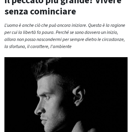
Il peccato più grande? Vivere
senza cominciare
L'uomo è anche ciò che può ancora iniziare. Questa è la ragione
per cui la libertà fa paura. Perché se sono davvero un inizio,
allora non posso nascondermi per sempre dietro le circostanze,
la sfortuna, il carattere, l'ambiente