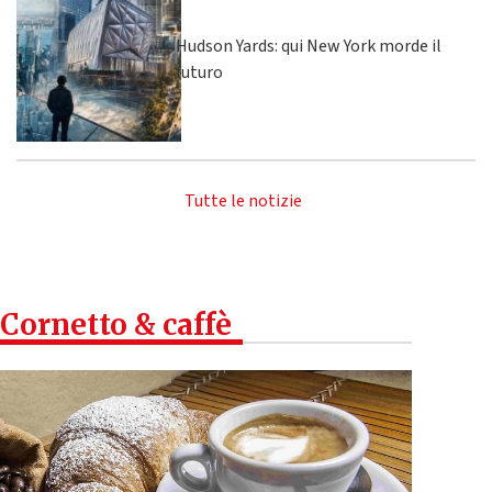
Hudson Yards: qui New York morde il
futuro
Tutte le notizie
Cornetto & caffè