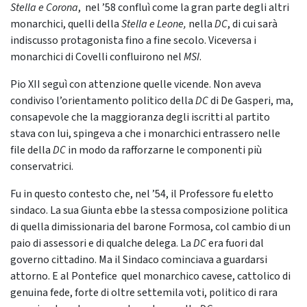
Stella e Corona
, nel ’58 confluì come la gran parte degli altri
monarchici, quelli della
Stella e Leone,
nella
DC
, di cui sarà
indiscusso protagonista fino a fine secolo. Viceversa i
monarchici di Covelli confluirono nel
MSI
.
Pio XII seguì con attenzione quelle vicende. Non aveva
condiviso l’orientamento politico della
DC
di De Gasperi, ma,
consapevole che la maggioranza degli iscritti al partito
stava con lui, spingeva a che i monarchici entrassero nelle
file della
DC
in modo da rafforzarne le componenti più
conservatrici.
Fu in questo contesto che, nel ’54, il Professore fu eletto
sindaco. La sua Giunta ebbe la stessa composizione politica
di quella dimissionaria del barone Formosa, col cambio di un
paio di assessori e di qualche delega. La
DC
era fuori dal
governo cittadino. Ma il Sindaco cominciava a guardarsi
attorno. E al Pontefice quel monarchico cavese, cattolico di
genuina fede, forte di oltre settemila voti, politico di rara