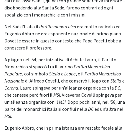
cattolici osservanti, quindi con grande sofferenza interiore –
disobbedendo alla Santa Sede, furono contrari ad ogni
sodalizio con i monarchici e con i missini.
Nel Sud d’Italia il
Partito monarchico
era molto radicato ed
Eugenio Abbro ne era esponente nazionale di primo piano.
Dovette essere in questo contesto che Papa Pacelli ebbe a
conoscere il professore.
A giugno nel ’54, per iniziativa di Achille Lauro, il Partito
Monarchico si spaccò tra il laurino
Partito Monarchico
Popolare
, col simbolo
Stella e Leone
, e il
Partito Monarchico
Nazionale
di Alfredo Covelli, che conservò il logo con
Stella e
Corona
. Lauro spingeva per un’alleanza organica con la
DC
,
che tenesse però fuori il
MSI
. Viceversa Covelli spingeva per
un’alleanza organica con il
MSI
. Dopo pochi anni, nel ‘58, una
parte dei monarchici italiani confluì nella
DC
ed un’altra nel
MSI
.
Eugenio Abbro, che in prima istanza era restato fedele alla