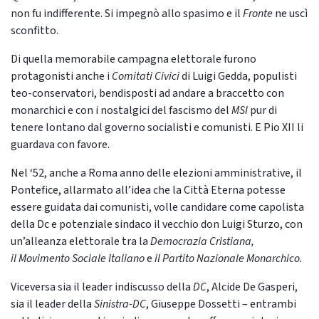
non fu indifferente. Si impegnò allo spasimo e il
Fronte
ne uscì
sconfitto.
Di quella memorabile campagna elettorale furono
protagonisti anche i
Comitati Civici
di Luigi Gedda, populisti
teo-conservatori, bendisposti ad andare a braccetto con
monarchici e con i nostalgici del fascismo del
MSI
pur di
tenere lontano dal governo socialisti e comunisti. E Pio XII li
guardava con favore.
Nel ‘52, anche a Roma anno delle elezioni amministrative, il
Pontefice, allarmato all’idea che la Città Eterna potesse
essere guidata dai comunisti, volle candidare come capolista
della Dc e potenziale sindaco il vecchio don Luigi Sturzo, con
un’alleanza elettorale tra la
Democrazia Cristiana,
il Movimento Sociale Italiano
e
il Partito Nazionale Monarchico.
Viceversa sia il leader indiscusso della
DC
, Alcide De Gasperi,
sia il leader della
Sinistra-DC
, Giuseppe Dossetti – entrambi