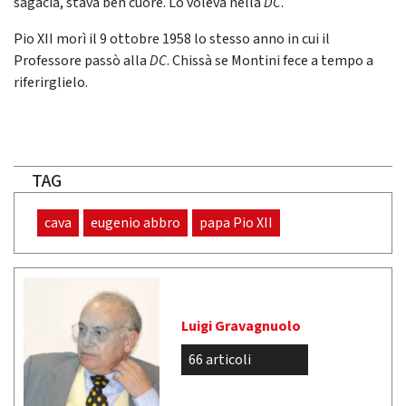
sagacia, stava ben cuore. Lo voleva nella
DC
.
Pio XII morì il 9 ottobre 1958 lo stesso anno in cui il
Professore passò alla
DC
. Chissà se Montini fece a tempo a
riferirglielo.
TAG
cava
eugenio abbro
papa Pio XII
Luigi Gravagnuolo
66 articoli