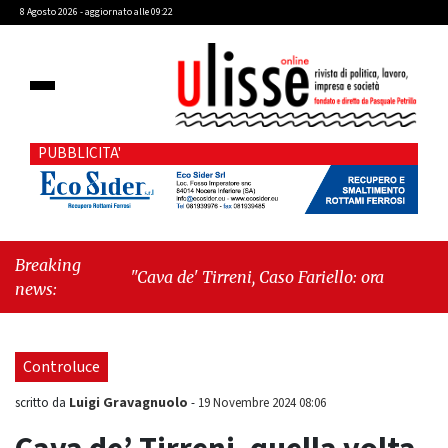
8 Agosto 2026 - aggiornato alle 09:22
PUBBLICITA'
Breaking
"Cava de' Tirreni, Caso Fariello: ora torniamo ai
news:
problemi veri"
-
"Cava de' Tirreni, quando la
burocrazia dimentica perché esiste"
Controluce
Luigi Gravagnuolo
scritto da
-
19 Novembre 2024 08:06