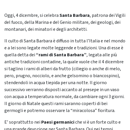
Oggi, 4 dicembre, si celebra
Santa Barbara
, patrona dei Vigili
del fuoco, della Marina e del Genio militare, dei geologi, dei
montanari, dei minatori e degli architetti.
Il culto di Santa Barbara è diffuso in tutta l’Italia e nel mondo
e a lei sono legate molte leggende e tradizioni. Una di esse è
quella detta dei
“rami di Santa Barbara”
, legata alle più
antiche tradizioni contadine, la quale vuole che il 4 dicembre
si taglino i rami di alberi da frutto (ciliegio o anche di melo,
pero, prugno, nocciolo, e anche gelsomino o biancospino),
stendendoli in acqua tiepida per una notte. Il giorno
successivo verranno disposti accanto al presepe in un vaso
con acqua a temperatura normale, da cambiare ogni 3 giorni.
Il giorno di Natale questi rami saranno coperti di bei
germogli e potremo osservare la “miracolosa” fioritura.
E’ soprattutto nei
Paesi germanici
che vi è un forte culto e
una grande devozione per Santa Barbara. Qui nei tempi