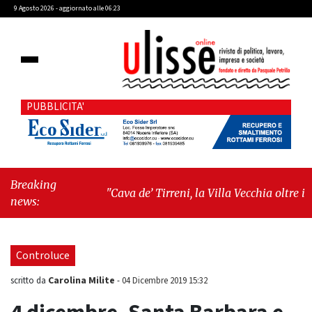
9 Agosto 2026 - aggiornato alle 06:23
PUBBLICITA'
Breaking
"Cava de’ Tirreni, la Villa Vecchia oltre i
news:
vandali: il vero nodo è il senso di comunità"
-
"Cava de’ Tirreni, La Fratellanza sull'ultima
seduta consiliare: “Serve chiarezza!”"
Controluce
Carolina Milite
scritto da
-
04 Dicembre 2019 15:32