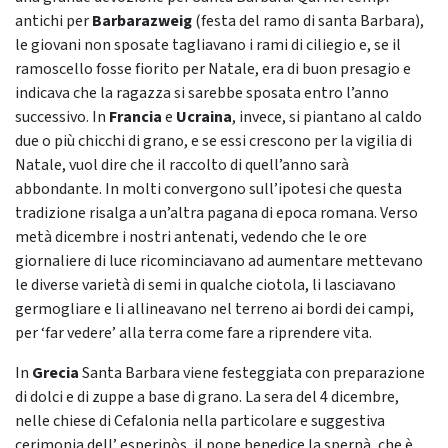
antichi per
Barbarazweig
(festa del ramo di santa Barbara),
le giovani non sposate tagliavano i rami di ciliegio e, se il
ramoscello fosse fiorito per Natale, era di buon presagio e
indicava che la ragazza si sarebbe sposata entro l’anno
successivo. In
Francia
e
Ucraina
, invece, si piantano al caldo
due o più chicchi di grano, e se essi crescono per la vigilia di
Natale, vuol dire che il raccolto di quell’anno sarà
abbondante. In molti convergono sull’ipotesi che questa
tradizione risalga a un’altra pagana di epoca romana. Verso
metà dicembre i nostri antenati, vedendo che le ore
giornaliere di luce ricominciavano ad aumentare mettevano
le diverse varietà di semi in qualche ciotola, li lasciavano
germogliare e li allineavano nel terreno ai bordi dei campi,
per ‘far vedere’ alla terra come fare a riprendere vita.
In
Grecia
Santa Barbara viene festeggiata con preparazione
di dolci e di zuppe a base di grano. La sera del 4 dicembre,
nelle chiese di Cefalonia nella particolare e suggestiva
cerimonia dell’ esperinòs, il pope benedice la spernà, che è