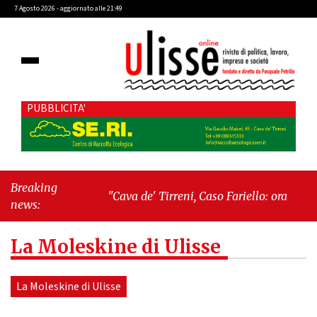
7 Agosto 2026 - aggiornato alle 21:49
PUBBLICITA'
Breaking
"Cava de' Tirreni, Caso Fariello: ora torniamo ai
news:
problemi veri"
-
"Cava de' Tirreni, quando la
burocrazia dimentica perché esiste"
La Moleskine di Ulisse
La Moleskine di Ulisse