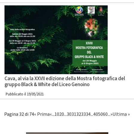
Cava, al via la XXVII edizione della Mostra fotografica del
gruppo Black & White del Liceo Genoino
Pubblicato il 19/05/2021
Pagina 32 di 74
« Prima
«
...
10
20
...
30
31
32
33
34
...
40
50
60
...
»
Ultima »