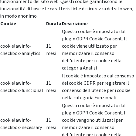
funzionamento del sito web. Questi cookie garantiscono le
funzionalità di base e le caratteristiche di sicurezza del sito web,
in modo anonimo.
Cookie
Durata
Descrizione
Questo cookie è impostato dal
plugin GDPR Cookie Consent. Il
cookielawinfo-
11
cookie viene utilizzato per
checkbox-analytics
mesi
memorizzare il consenso
dell'utente per i cookie nella
categoria Analisi
Il cookie è impostato dal consenso
cookielawinfo-
11
dei cookie GDPR per registrare il
checkbox-functional
mesi
consenso dell'utente per i cookie
nella categoria Funzionali.
Questo cookie è impostato dal
plugin GDPR Cookie Consent. I
cookielawinfo-
11
cookie vengono utilizzati per
checkbox-necessary
mesi
memorizzare il consenso
dell'utente per i cookie nella