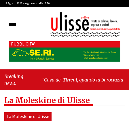
7 Agosto 2026 - aggiornato alle 13:10
PUBBLICITA'
Breaking
"Cava de' Tirreni, quando la burocrazia dimentica
news:
perché esiste"
-
"Oggi New York mi ha rubato il
cuore. Ancora"
La Moleskine di Ulisse
La Moleskine di Ulisse