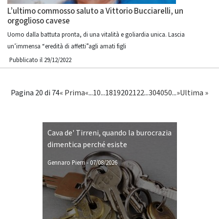
L’ultimo commosso saluto a Vittorio Bucciarelli, un
orgoglioso cavese
Uomo dalla battuta pronta, di una vitalità e goliardia unica. Lascia
un’immensa “eredità di affetti”agli amati figli
Pubblicato il 29/12/2022
Pagina 20 di 74
« Prima
«
...
10
...
18
19
20
21
22
...
30
40
50
...
»
Ultima »
Cava de' Tirreni, quando la burocrazia
dimentica perché esiste
Gennaro Pierri
-
07/08/2026