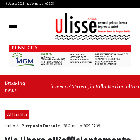
9 Agosto 2026 - aggiornato alle 09:08
PUBBLICITA'
Breaking
"Cava de’ Tirreni, la Villa Vecchia oltre i
news:
vandali: il vero nodo è il senso di comunità"
-
"Cava de’ Tirreni, La Fratellanza sull'ultima
seduta consiliare: “Serve chiarezza!”"
Attualità
Pierpaolo Durante
scritto da
-
28 Gennaio 2023 07:39