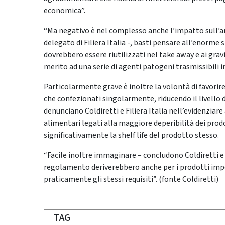
economica”.
“Ma negativo è nel complesso anche l’impatto sull’a
delegato di Filiera Italia -, basti pensare all’enorme
dovrebbero essere riutilizzati nel take away e ai gra
merito ad una serie di agenti patogeni trasmissibili
Particolarmente grave è inoltre la volontà di favorire
che confezionati singolarmente, riducendo il livello di
denunciano Coldiretti e Filiera Italia nell’evidenzia
alimentari legati alla maggiore deperibilità dei pro
significativamente la shelf life del prodotto stesso.
“Facile inoltre immaginare – concludono Coldiretti e F
regolamento deriverebbero anche per i prodotti impo
praticamente gli stessi requisiti”. (fonte Coldiretti)
TAG