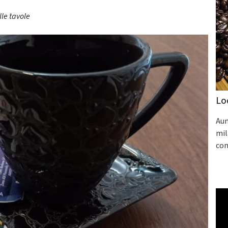
le tavole
Lo
Aum
mil
con