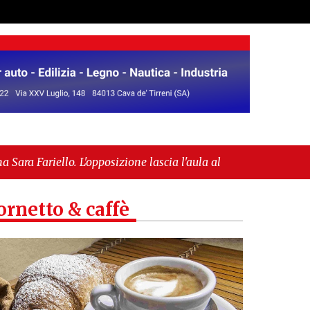
posizione lascia l'aula al momento del voto"
-
opea per l’IGP"
ornetto & caffè