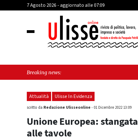
7 Agosto 2026 - aggiornato alle 07:09
"Cava 
Breaking news:
"Vietr
Attualità
Ulisse In Evidenza
Redazione Ulisseonline
scritto da
-
01 Dicembre 2022 13:09
Unione Europea: stangata 
alle tavole