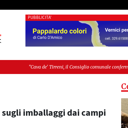
PUBBLICITA'
de' Tirreni, il Consiglio comunale conferma Sara Fariello. L'op
i sul Mare, giornata storica: la ceramica ammessa alla fase eur
C
sugli imballaggi dai campi