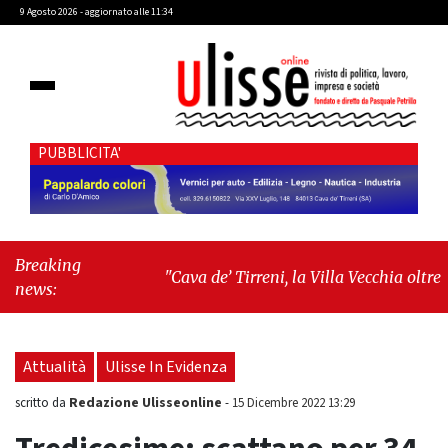
9 Agosto 2026 - aggiornato alle 11:34
PUBBLICITA'
Breaking
"Cava de’ Tirreni, la Villa Vecchia oltre i
news:
vandali: il vero nodo è il senso di comunità"
-
"Cava de’ Tirreni, La Fratellanza sull'ultima
seduta consiliare: “Serve chiarezza!”"
Attualità
Ulisse In Evidenza
Redazione Ulisseonline
scritto da
-
15 Dicembre 2022 13:29