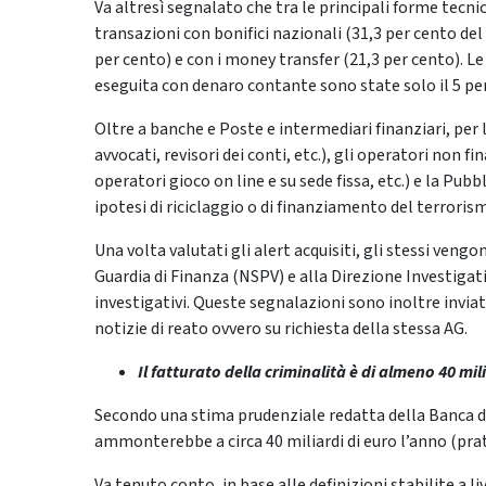
Va altresì segnalato che tra le principali forme tecni
transazioni con bonifici nazionali (31,3 per cento de
per cento) e con i money transfer (21,3 per cento). L
eseguita con denaro contante sono state solo il 5 per
Oltre a banche e Poste e intermediari finanziari, per 
avvocati, revisori dei conti, etc.), gli operatori non fin
operatori gioco on line e su sede fissa, etc.) e la Pu
ipotesi di riciclaggio o di finanziamento del terroris
Una volta valutati gli alert acquisiti, gli stessi veng
Guardia di Finanza (NSPV) e alla Direzione Investigat
investigativi. Queste segnalazioni sono inoltre invia
notizie di reato ovvero su richiesta della stessa AG.
Il fatturato della criminalità è di almeno 40 mil
Secondo una stima prudenziale redatta della Banca d’Ita
ammonterebbe a circa 40 miliardi di euro l’anno (prat
Va tenuto conto, in base alle definizioni stabilite a 