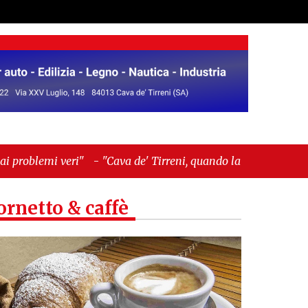
"
-
"Cava de' Tirreni, quando la burocrazia
ornetto & caffè