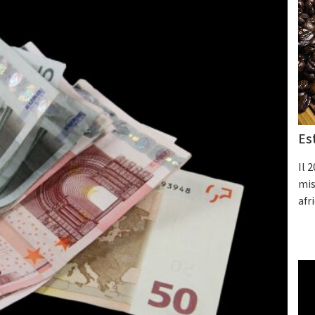
Es
Il 
mis
afr