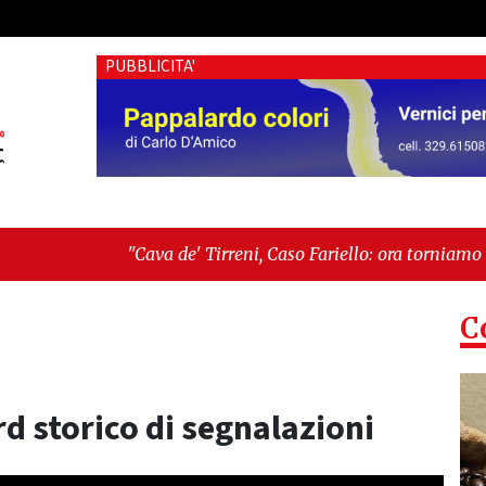
PUBBLICITA'
"Cava de' Tirreni, Caso Fariello: ora torniamo ai problemi veri
dimentica perché esiste"
C
rd storico di segnalazioni