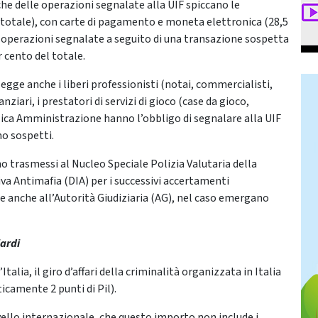
che delle operazioni segnalate alla UIF spiccano le
l totale), con carte di pagamento e moneta elettronica (28,5
e operazioni segnalate a seguito di una transazione sospetta
 cento del totale.
legge anche i liberi professionisti (notai, commercialisti,
anziari, i prestatori di servizi di gioco (case da gioco,
bblica Amministrazione hanno l’obbligo di segnalare alla UIF
mo sospetti.
ono trasmessi al Nucleo Speciale Polizia Valutaria della
iva Antimafia (DIA) per i successivi accertamenti
te anche all’Autorità Giudiziaria (AG), nel caso emergano
iardi
lia, il giro d’affari della criminalità organizzata in Italia
icamente 2 punti di Pil).
livello internazionale, che questo importo non include i