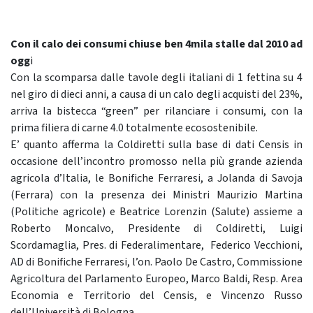
Con il calo dei consumi chiuse ben 4mila stalle dal 2010 ad
ogg
i
Con la scomparsa dalle tavole degli italiani di 1 fettina su 4
nel giro di dieci anni, a causa di un calo degli acquisti del 23%,
arriva la bistecca “green” per rilanciare i consumi, con la
prima filiera di carne 4.0 totalmente ecosostenibile.
E’ quanto afferma la Coldiretti sulla base di dati Censis in
occasione dell’incontro promosso nella più grande azienda
agricola d’Italia, le Bonifiche Ferraresi, a Jolanda di Savoja
(Ferrara) con la presenza dei Ministri Maurizio Martina
(Politiche agricole) e Beatrice Lorenzin (Salute) assieme a
Roberto Moncalvo, Presidente di Coldiretti, Luigi
Scordamaglia, Pres. di Federalimentare, Federico Vecchioni,
AD di Bonifiche Ferraresi, l’on. Paolo De Castro, Commissione
Agricoltura del Parlamento Europeo, Marco Baldi, Resp. Area
Economia e Territorio del Censis, e Vincenzo Russo
dell’Università di Bologna.