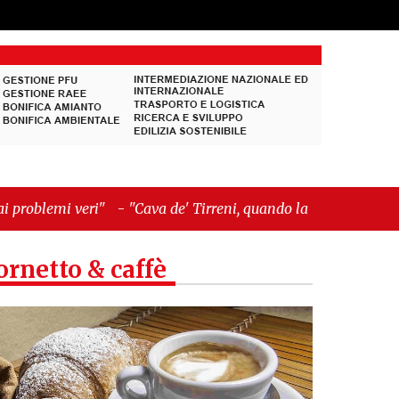
Cava de' Tirreni, quando la burocrazia dimentica
ornetto & caffè