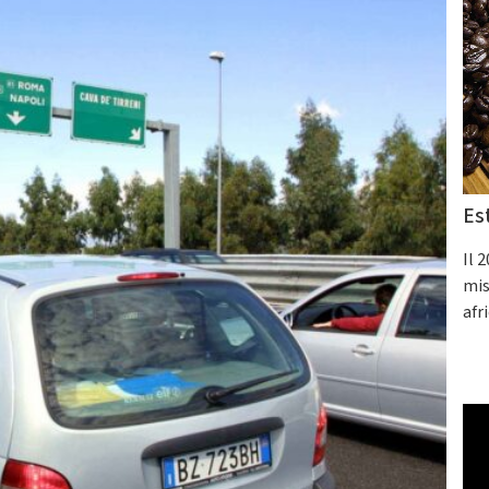
Es
Il 
mis
afr