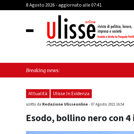
8 Agosto 2026 - aggiornato alle 07:41
"Cava 
Breaking news:
perch
Attualità
Ulisse In Evidenza
Redazione Ulisseonline
scritto da
-
07 Agosto 2021 16:54
Esodo, bollino nero con 4 i