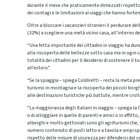
durante il mese che praticamente dimezzati rispetto 
dei contagi e le limitazioni ai viaggi che hanno forte
Oltre a bloccare i vacanzieri stranieri il perdurare d
(32%) a scegliere una metà vicino casa, all’interno de
“Una fetta importante dei cittadini in viaggio ha dunq
alla riscoperta delle bellezze sotto casa ma in ogni c
totalità dei cittadini per il desiderio di sostenere il 
all’estero”.
“Se la spiaggia – spiega Coldiretti – resta la meta p
turismo in montagna e la riscoperta dei piccoli borgh
alle destinazioni turistiche più battute, mentre croll
“La maggioranza degli italiani in viaggio – spiega la C
o di alloggiare in quelle di parenti e amici o in affitto
alberghi e molto gettonati sono gli agriturismi che, s
numero contenuto di posti letto e a tavola e ampi spaz
rispetto delle misure di sicurezza per difendersi dal 