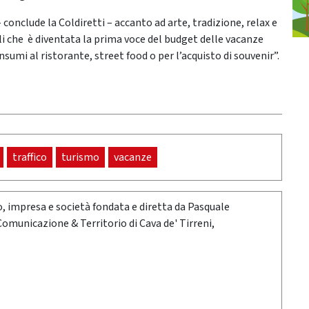
i – conclude la Coldiretti – accanto ad arte, tradizione, relax e
cali che è diventata la prima voce del budget delle vacanze
nsumi al ristorante, street food o per l’acquisto di souvenir”.
traffico
turismo
vacanze
oro, impresa e società fondata e diretta da Pasquale
 Comunicazione & Territorio di Cava de' Tirreni,