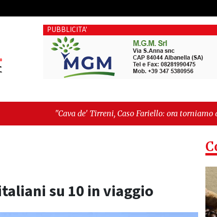
PUBBLICITA'
de' Tirreni, Caso Fariello: ora torniamo ai problemi veri"
-
"
é esiste"
C
taliani su 10 in viaggio