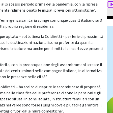
allo stesso periodo prima della pandemia, con la ripresa
mente ridimensionato le iniziali previsioni ottimistiche”.
ell’emergenza sanitaria spinge comunque quasi 1 italiano su 3
lla propria regione di residenza.
ue optato – sottolinea la Coldiretti – per ferie di prossimità
aso le destinazioni nazionali sono preferite da quasi la
turismo tricolore ma anche per i limiti e le incertezze presenti
referita, con la preoccupazione degli assembramenti cresce il
i e dei centri minori nelle campagne italiane, in alternativa
ano le presenze nelle città”.
oldiretti – ha scelto di riaprire le seconde case di proprietà,
, ma nella classifica delle preferenze ci sono le pensioni e gli
pesso situati in zone isolate, in strutture familiari con un
i nel verde sono forse i luoghi dove è più facile garantire il
contagio fuori dalle mura domestiche”.