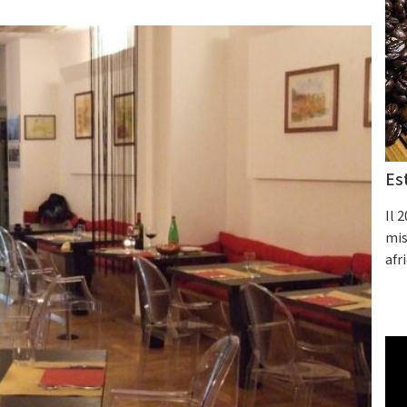
Es
Il 
mis
afr