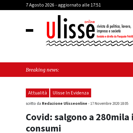
7 Agosto 2026 - aggiornato alle 17:51
"Cava d
Breaking news:
perché 
Attualità
Ulisse In Evidenza
Redazione Ulisseonline
scritto da
-
17 Novembre 2020 18:05
Covid: salgono a 280mila i
consumi