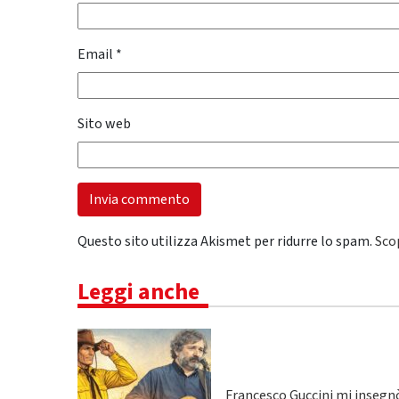
Email
*
Sito web
Questo sito utilizza Akismet per ridurre lo spam.
Sco
Leggi anche
Francesco Guccini mi insegnò