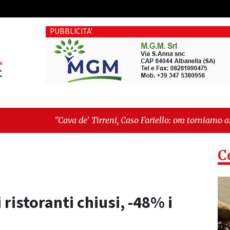
PUBBLICITA'
e' Tirreni, Caso Fariello: ora torniamo ai problemi veri"
-
"C
esiste"
C
 ristoranti chiusi, -48% i