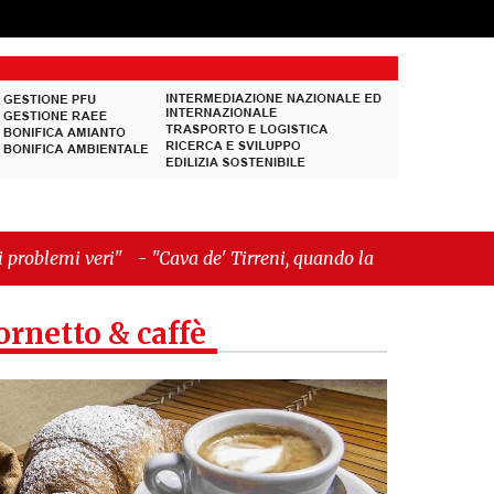
ava de' Tirreni, quando la burocrazia dimentica
ornetto & caffè