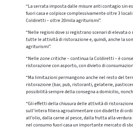
“La serrata imposta dalle misure anti contagio sin e
fuori casa e colpisce complessivamente oltre 3 locali s
Coldiretti – oltre 20mila agriturismi”.
“Nelle regioni dove si registrano scenari di elevata 
tutte le attività di ristorazione e, quindi, anche la 
agriturismi”.
“Nelle zone critiche – continua la Coldiretti – è cons
ristorazione con asporto, con divieto di consumazione 
“Ma limitazioni permangono anche nel resto del territo
ristorazione (bar, pub, ristoranti, gelaterie, pasticce
possibilità sempre della consegna a domicilio, nonché
“Gli effetti della chiusura delle attività di ristorazio
sull’intera filiera agroalimentare con disdette di ordi
all’olio, dalla carne al pesce, dalla frutta alla verdu
nel consumo fuori casa un importante mercato di sbo