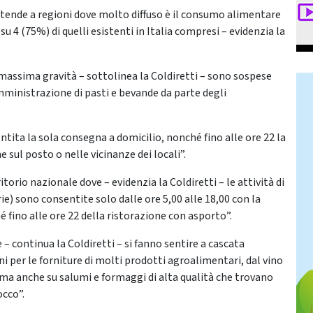
stende a regioni dove molto diffuso è il consumo alimentare
u 4 (75%) di quelli esistenti in Italia compresi – evidenzia la
o massima gravità – sottolinea la Coldiretti – sono sospese
somministrazione di pasti e bevande da parte degli
entita la sola consegna a domicilio, nonché fino alle ore 22 la
sul posto o nelle vicinanze dei locali”.
rio nazionale dove – evidenzia la Coldiretti – le attività di
rie) sono consentite solo dalle ore 5,00 alle 18,00 con la
 fino alle ore 22 della ristorazione con asporto”.
ne – continua la Coldiretti – si fanno sentire a cascata
ni per le forniture di molti prodotti agroalimentari, dal vino
ra ma anche su salumi e formaggi di alta qualità che trovano
cco”.