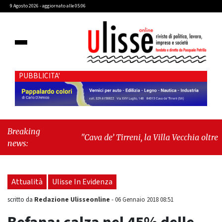
9 Agosto 2026 - aggiornato alle 05:06
PUBBLICITA'
Breaking
"Cava de’ Tirreni, la Villa Vecchia oltre i
news:
vandali: il vero nodo è il senso di comunità"
-
"Cava de’ Tirreni, La Fratellanza sull'ultima
seduta consiliare: “Serve chiarezza!”"
Attualità
Ulisse In Evidenza
Redazione Ulisseonline
scritto da
-
06 Gennaio 2018 08:51