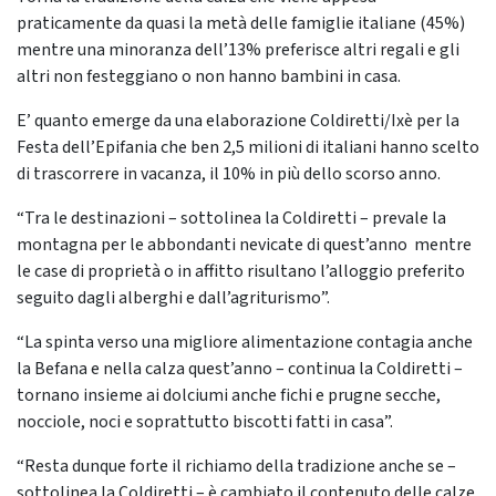
praticamente da quasi la metà delle famiglie italiane (45%)
mentre una minoranza dell’13% preferisce altri regali e gli
altri non festeggiano o non hanno bambini in casa.
E’ quanto emerge da una elaborazione Coldiretti/Ixè per la
Festa dell’Epifania che ben 2,5 milioni di italiani hanno scelto
di trascorrere in vacanza, il 10% in più dello scorso anno.
“Tra le destinazioni – sottolinea la Coldiretti – prevale la
montagna per le abbondanti nevicate di quest’anno mentre
le case di proprietà o in affitto risultano l’alloggio preferito
seguito dagli alberghi e dall’agriturismo”.
“La spinta verso una migliore alimentazione contagia anche
la Befana e nella calza quest’anno – continua la Coldiretti –
tornano insieme ai dolciumi anche fichi e prugne secche,
nocciole, noci e soprattutto biscotti fatti in casa”.
“Resta dunque forte il richiamo della tradizione anche se –
sottolinea la Coldiretti – è cambiato il contenuto delle calze