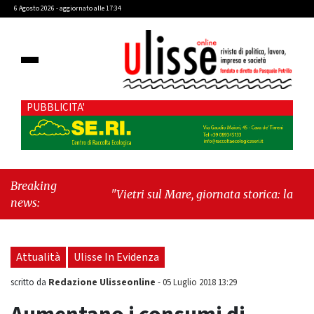
6 Agosto 2026 - aggiornato alle 17:34
PUBBLICITA'
Breaking
"Vietri sul Mare, giornata storica: la ceramica
news:
ammessa alla fase europea per l’IGP"
-
"Hudson Yards: qui New York morde il futuro"
Attualità
Ulisse In Evidenza
Redazione Ulisseonline
scritto da
-
05 Luglio 2018 13:29