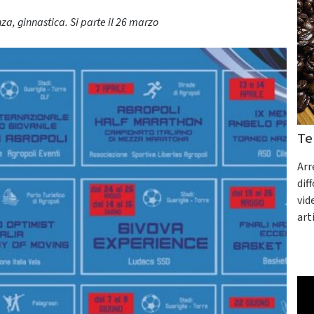
nza, ginnastica. Si parte il 26 marzo
Te
Arr
dif
vid
art