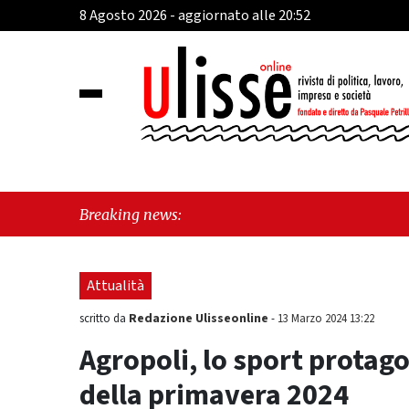
8 Agosto 2026 - aggiornato alle 20:52
"Cava d
Breaking news:
sull'ul
Attualità
Redazione Ulisseonline
scritto da
-
13 Marzo 2024 13:22
Agropoli, lo sport protago
della primavera 2024