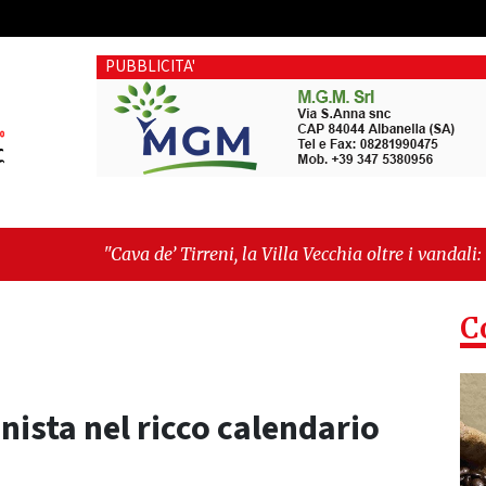
PUBBLICITA'
e’ Tirreni, la Villa Vecchia oltre i vandali: il vero nodo è il se
tima seduta consiliare: “Serve chiarezza!”"
C
nista nel ricco calendario