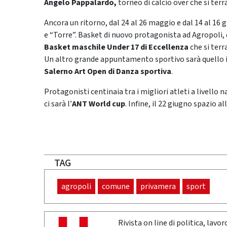
Angelo Pappalardo,
torneo di calcio over che si ter
Ancora un ritorno, dal 24 al 26 maggio e dal 14 al 16 g
e “Torre”. Basket di nuovo protagonista ad Agropoli, 
Basket maschile Under 17 di Eccellenza
che si terr
Un altro grande appuntamento sportivo sarà quello i
Salerno Art Open di Danza sportiva
.
Protagonisti centinaia tra i migliori atleti a livello 
ci sarà l’
ANT World cup
. Infine, il 22 giugno spazio al
TAG
agropoli
comune
privamera
sport
Rivista on line di politica, lav