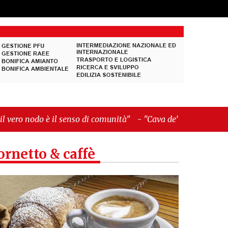
nso di comunità"
-
"Cava de’ Tirreni, La Fratellanza
ornetto & caffè