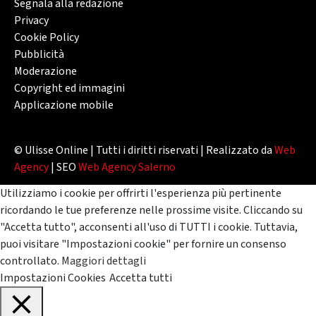
Segnala alla redazione
Privacy
Cookie Policy
Pubblicità
Moderazione
Copyright ed immagini
Applicazione mobile
© Ulisse Online | Tutti i diritti riservati | Realizzato da
Web
Agency
| SEO
Web Agency Salerno
Utilizziamo i cookie per offrirti l'esperienza più pertinente
ricordando le tue preferenze nelle prossime visite. Cliccando su
"Accetta tutto", acconsenti all'uso di TUTTI i cookie. Tuttavia,
puoi visitare "Impostazioni cookie" per fornire un consenso
controllato.
Maggiori dettagli
Impostazioni Cookies
Accetta tutti