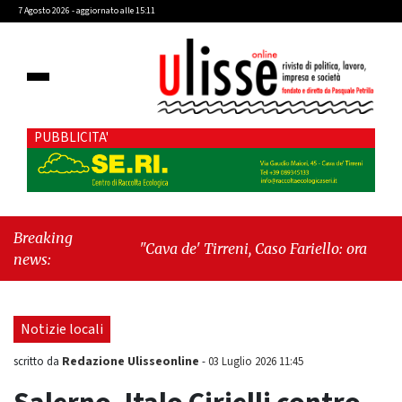
7 Agosto 2026 - aggiornato alle 15:11
PUBBLICITA'
Breaking
"Cava de' Tirreni, Caso Fariello: ora torniamo
news:
ai problemi veri"
-
"Cava de' Tirreni, quando
la burocrazia dimentica perché esiste"
Notizie locali
Redazione Ulisseonline
scritto da
-
03 Luglio 2026 11:45