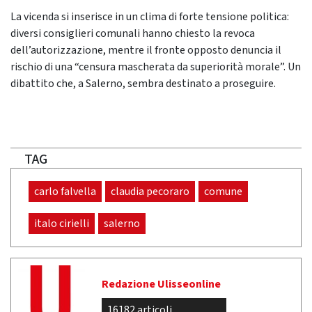
La vicenda si inserisce in un clima di forte tensione politica:
diversi consiglieri comunali hanno chiesto la revoca
dell’autorizzazione, mentre il fronte opposto denuncia il
rischio di una “censura mascherata da superiorità morale”. Un
dibattito che, a Salerno, sembra destinato a proseguire.
TAG
carlo falvella
claudia pecoraro
comune
italo cirielli
salerno
Redazione Ulisseonline
16182 articoli