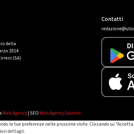
Contatti
redazione@uliss
tro della
marzo 2014
irreni (SA)
da
Web Agency
| SEO
Web Agency Salerno
ando le tue preferenze nelle prossime visite. Cliccando su "Accetta 
ori dettagli