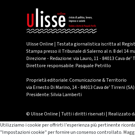
Ulisse Online | Testata giornalistica iscritta al Regis
Stampa presso il Tribunale di Salerno al n. 8 del 14 
Direzione - Redazione: via Lauro, 11 - 84013 Cava de’ T
Direttore responsabile: Pasquale Petrillo
Proprietà editoriale: Comunicazione & Territorio
via Ernesto Di Marino, 14 - 84013 Cava de’ Tirreni (SA)
Presidente: Silvia Lamberti
© Ulisse Online | Tutti i diritti riservati | Realizzato 
Utilizziamo i cookie per offrirti l'esperienza più pertinente ricord
"Impostazioni cookie" per fornire un consenso controllato.
Maggi