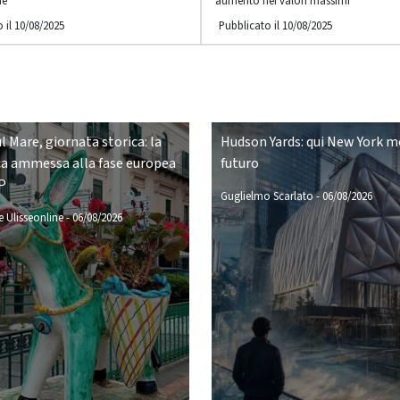
ne
aumento nei valori massimi
 il 10/08/2025
Pubblicato il 10/08/2025
ul Mare, giornata storica: la
Hudson Yards: qui New York mo
a ammessa alla fase europea
futuro
P
Guglielmo Scarlato
-
06/08/2026
 Ulisseonline
-
06/08/2026