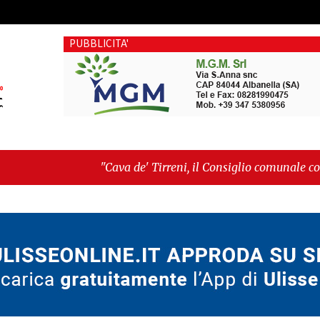
PUBBLICITA'
"Cava de' Tirreni, il Consiglio comunale conferma Sara Fariel
voto"
-
"Vietri sul Mare, giornata storica: la ceramica amme