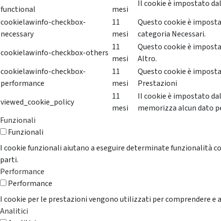
Il cookie è impostato dal
functional
mesi
cookielawinfo-checkbox-
11
Questo cookie è impostat
necessary
mesi
categoria Necessari.
11
Questo cookie è impostat
cookielawinfo-checkbox-others
mesi
Altro.
cookielawinfo-checkbox-
11
Questo cookie è impostat
performance
mesi
Prestazioni
11
Il cookie è impostato da
viewed_cookie_policy
mesi
memorizza alcun dato p
Funzionali
Funzionali
I cookie funzionali aiutano a eseguire determinate funzionalità co
parti.
Performance
Performance
I cookie per le prestazioni vengono utilizzati per comprendere e an
Analitici