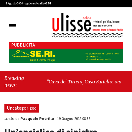
8 Agosto 2026 - aggiornato alle 06:54
PUBBLICITA'
Breaking
"Cava de' Tirreni, Caso Fariello: ora torniamo
news:
ai problemi veri"
-
"Cava de' Tirreni, quando
la burocrazia dimentica perché esiste"
Uncategorized
Pasquale Petrillo
scritto da
-
19 Giugno 2015 08:38