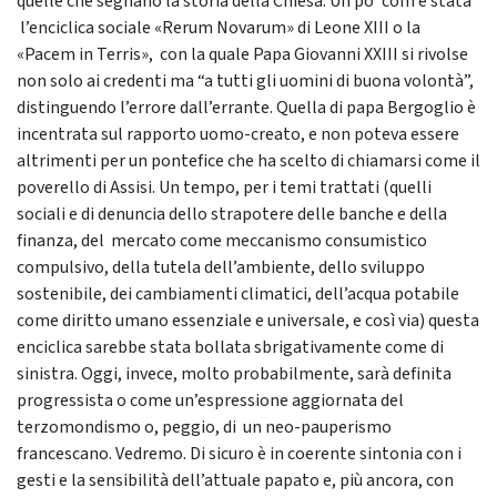
quelle che segnano la storia della Chiesa. Un po’ com’è stata
l’enciclica sociale «Rerum Novarum» di Leone XIII o la
«Pacem in Terris», con la quale Papa Giovanni XXIII si rivolse
non solo ai credenti ma “a tutti gli uomini di buona volontà”,
distinguendo l’errore dall’errante. Quella di papa Bergoglio è
incentrata sul rapporto uomo-creato, e non poteva essere
altrimenti per un pontefice che ha scelto di chiamarsi come il
poverello di Assisi. Un tempo, per i temi trattati (quelli
sociali e di denuncia dello strapotere delle banche e della
finanza, del mercato come meccanismo consumistico
compulsivo, della tutela dell’ambiente, dello sviluppo
sostenibile, dei cambiamenti climatici, dell’acqua potabile
come diritto umano essenziale e universale, e così via) questa
enciclica sarebbe stata bollata sbrigativamente come di
sinistra. Oggi, invece, molto probabilmente, sarà definita
progressista o come un’espressione aggiornata del
terzomondismo o, peggio, di un neo-pauperismo
francescano. Vedremo. Di sicuro è in coerente sintonia con i
gesti e la sensibilità dell’attuale papato e, più ancora, con