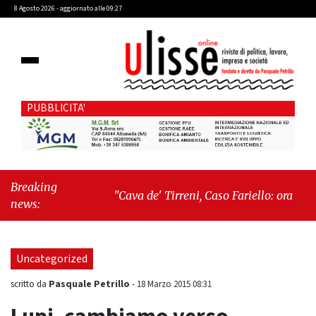
8 Agosto 2026 - aggiornato alle 09:27
PUBBLICITA'
Breaking
"Cava de' Tirreni, Caso Fariello: ora torniamo
news:
ai problemi veri"
-
"Cava de' Tirreni, quando
la burocrazia dimentica perché esiste"
Uncategorized
Pasquale Petrillo
scritto da
-
18 Marzo 2015 08:31