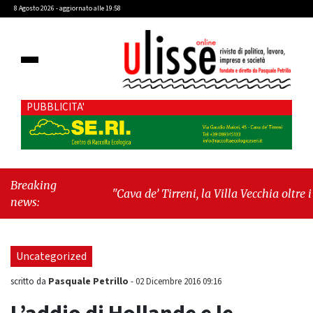
8 Agosto 2026 - aggiornato alle 19:58
PUBBLICITA'
Breaking
"Cava de’ Tirreni, la Villa Vecchia oltre i
news:
vandali: il vero nodo è il senso di comunità"
-
"Cava de’ Tirreni, La Fratellanza sull'ultima
seduta consiliare: “Serve chiarezza!”"
Uncategorized
Pasquale Petrillo
scritto da
-
02 Dicembre 2016 09:16