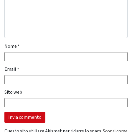
Nome
*
Email
*
Sito web
Questo sito utilizza Akismet per ridurre lo spam.
Scopri come