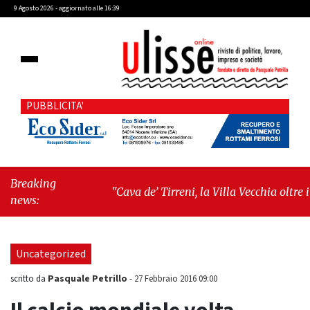
9 Agosto 2026 - aggiornato alle 16:39
PUBBLICITA'
Breaking
"Cava de’ Tirreni, la Villa Vecchia oltre i
news:
vandali: il vero nodo è il senso di comunità"
-
"Cava de’ Tirreni, La Fratellanza sull'ultima
seduta consiliare: “Serve chiarezza!”"
Uncategorized
Pasquale Petrillo
scritto da
-
27 Febbraio 2016 09:00