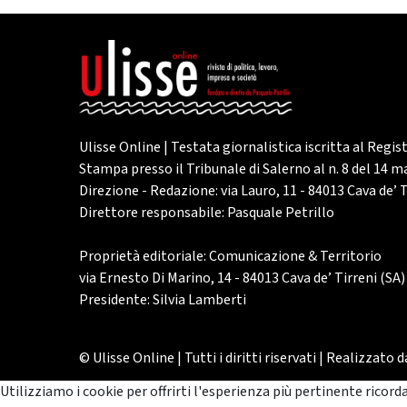
Ulisse Online | Testata giornalistica iscritta al Regis
Stampa presso il Tribunale di Salerno al n. 8 del 14 
Direzione - Redazione: via Lauro, 11 - 84013 Cava de’ T
Direttore responsabile: Pasquale Petrillo
Proprietà editoriale: Comunicazione & Territorio
via Ernesto Di Marino, 14 - 84013 Cava de’ Tirreni (SA)
Presidente: Silvia Lamberti
© Ulisse Online | Tutti i diritti riservati | Realizzato 
Utilizziamo i cookie per offrirti l'esperienza più pertinente ricord