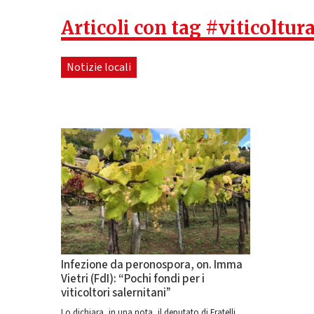
Articoli con tag #viticoltur
Notizie locali
Infezione da peronospora, on. Imma
Vietri (FdI): “Pochi fondi per i
viticoltori salernitani”
Lo dichiara, in una nota, il deputato di Fratelli