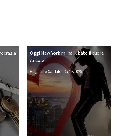
rocrazia
Oggi New York mi ha rubato il cuore.
Ancora
Guglielmo Scarlato
-
07/08/2026