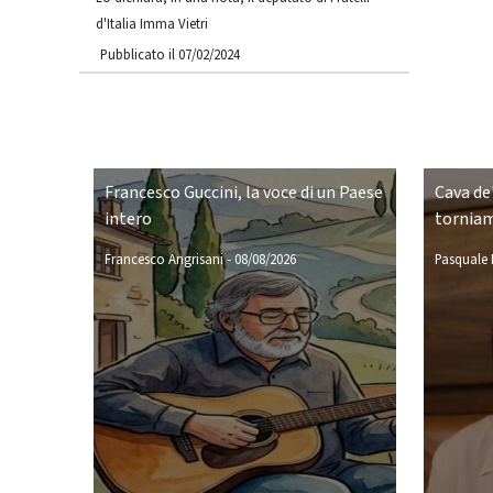
d'Italia Imma Vietri
Pubblicato il 07/02/2024
Francesco Guccini, la voce di un Paese
Cava de'
intero
torniam
Francesco Angrisani
-
08/08/2026
Pasquale P