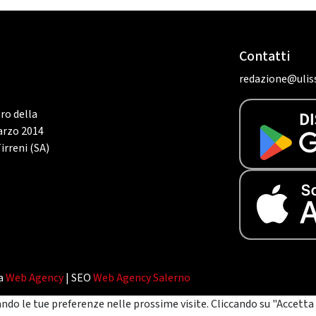
Contatti
redazione@uliss
tro della
marzo 2014
irreni (SA)
da
Web Agency
| SEO
Web Agency Salerno
ando le tue preferenze nelle prossime visite. Cliccando su "Accetta 