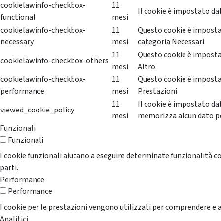
cookielawinfo-checkbox-
11
Il cookie è impostato dal
functional
mesi
cookielawinfo-checkbox-
11
Questo cookie è impostat
necessary
mesi
categoria Necessari.
11
Questo cookie è impostat
cookielawinfo-checkbox-others
mesi
Altro.
cookielawinfo-checkbox-
11
Questo cookie è impostat
performance
mesi
Prestazioni
11
Il cookie è impostato da
viewed_cookie_policy
mesi
memorizza alcun dato p
Funzionali
Funzionali
I cookie funzionali aiutano a eseguire determinate funzionalità co
parti.
Performance
Performance
I cookie per le prestazioni vengono utilizzati per comprendere e an
Analitici